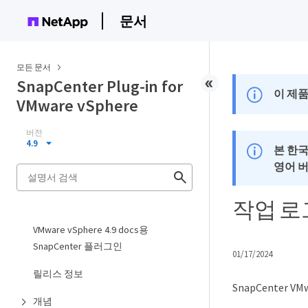
문서
모든 문서
SnapCenter Plug-in for
이 제품
VMware vSphere
버전
4.9
본 한
영어 
작업 
VMware vSphere 4.9 docs용
SnapCenter 플러그인
01/17/2024
릴리스 정보
SnapCenter
개념