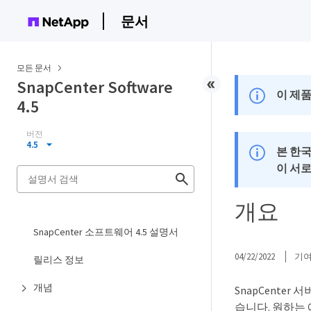
문서
모든 문서
SnapCenter Software
이 제품
4.5
버전
4.5
본 한
이 서
개요
SnapCenter 소프트웨어 4.5 설명서
04/22/2022
기
릴리스 정보
개념
SnapCente
습니다. 원하는 