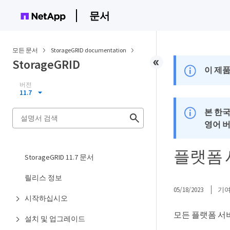
문서
모든 문서
StorageGRID documentation
StorageGRID
이 제품
버전
11.7
본 한
영어 
플랫폼 
StorageGRID 11.7 문서
릴리스 정보
05/18/2023
기
시작하십시오
모든 플랫폼 서
설치 및 업그레이드