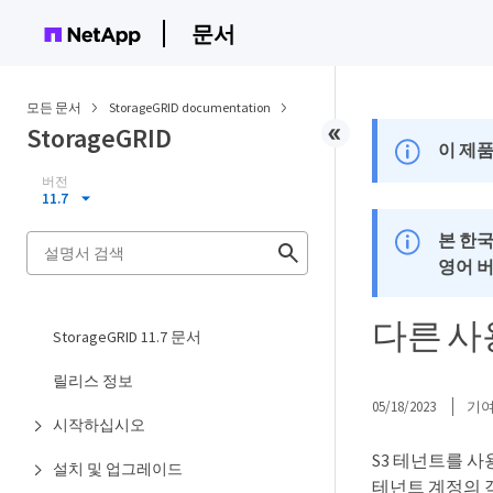
문서
모든 문서
StorageGRID documentation
StorageGRID
이 제품
버전
11.7
본 한
영어 
다른 사
StorageGRID 11.7 문서
릴리스 정보
05/18/2023
기
시작하십시오
S3 테넌트를 사
설치 및 업그레이드
테넌트 계정의 