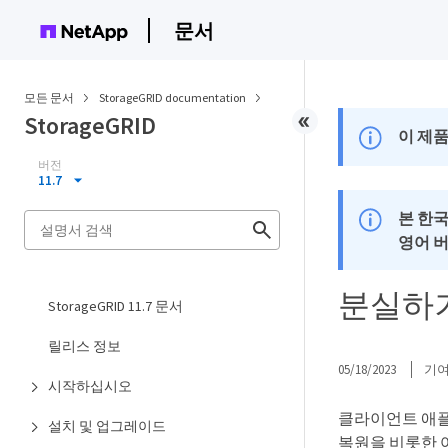
문서
모든 문서
StorageGRID documentation
StorageGRID
이 제품
버전
11.7
본 한
영어 
분실하거
StorageGRID 11.7 문서
릴리스 정보
05/18/2023
기
시작하십시오
클라이언트 애플
설치 및 업그레이드
복원을 비롯한 