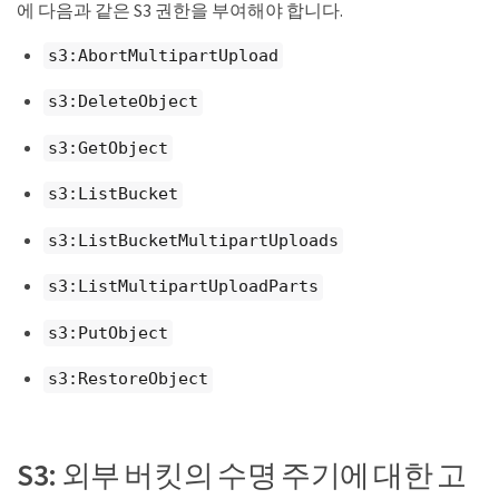
에 다음과 같은 S3 권한을 부여해야 합니다.
s3:AbortMultipartUpload
s3:DeleteObject
s3:GetObject
s3:ListBucket
s3:ListBucketMultipartUploads
s3:ListMultipartUploadParts
s3:PutObject
s3:RestoreObject
S3: 외부 버킷의 수명 주기에 대한 고