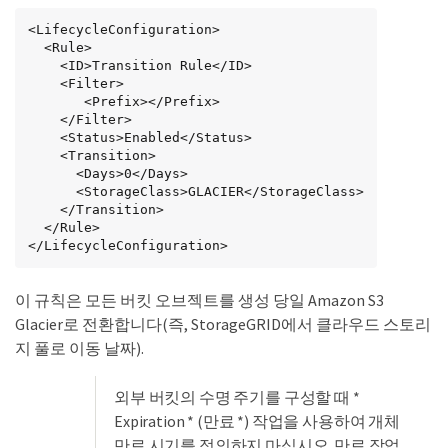
<LifecycleConfiguration>

  <Rule>

    <ID>Transition Rule</ID>

    <Filter>

       <Prefix></Prefix>

    </Filter>

    <Status>Enabled</Status>

    <Transition>

      <Days>0</Days>

      <StorageClass>GLACIER</StorageClass>

    </Transition>

  </Rule>

</LifecycleConfiguration>
이 규칙은 모든 버킷 오브젝트를 생성 당일 Amazon S3
Glacier로 전환합니다(즉, StorageGRID에서 클라우드 스토리
지 풀로 이동 날짜).
외부 버킷의 수명 주기를 구성할 때 *
Expiration * (만료 *) 작업을 사용하여 개체
만료 시기를 정의하지 마십시오. 만료 작업