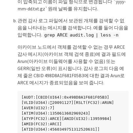
이 압축되고 이름이 파일 형식으로 변경됩니다 `yyyy-
mm-dd.txt.gz`원래 날짜를 유지합니다.
관련 감사 로그 파일에서 보관된 개체를 검색할 수 없
음을 나타내는 메시지를 검색합니다. 예를 들어 다음을
입력합니다.
grep ARCE audit.log | less -n
아카이브 노드에서 객체를 검색할 수 없는 경우 ARCE
감사 메시지(아카이브 객체 검색 종료)에 결과 필드에
Arun(아카이브 미들웨어를 사용할 수 없음) 또는
GERR(일반 오류)이 표시됩니다. 감사 로그의 다음 예
제 줄은 CBID 498D8A1F681F05B3에 대한 결과 Arun로
ARCE 메시지가 종료되었음을 보여 줍니다.
[AUDT:[CBID(UI64):0x498D8A1F681F05B3]
[VLID(UI64):20091127][RSLT(FC32):ARUN]
[AVER(UI32):7]

[ATIM(UI64):1350613602969243]
[ATYP(FC32):ARCE][ANID(UI32):13959984]
[AMID(FC32):ARCI]

[ATID(UI64):4560349751312520631]]