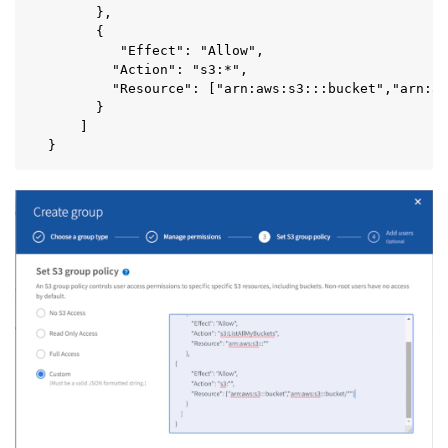
      },

      {

         "Effect": "Allow",

        "Action": "s3:*",

        "Resource": ["arn:aws:s3:::bucket","arn:aw
      }

    ]

}