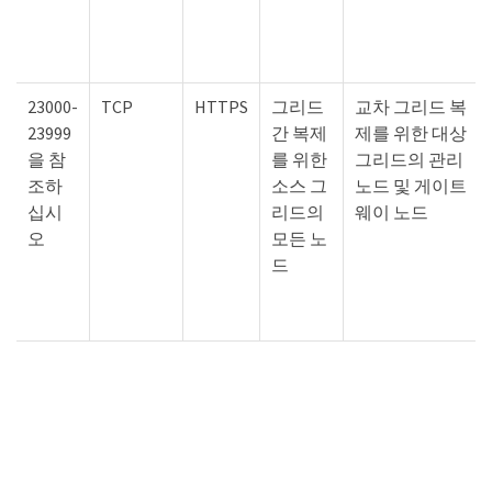
23000-
TCP
HTTPS
그리드
교차 그리드 복
23999
간 복제
제를 위한 대상
을 참
를 위한
그리드의 관리
조하
소스 그
노드 및 게이트
십시
리드의
웨이 노드
오
모든 노
드