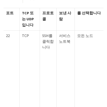
포트
TCP 또
프로토
보낸 사
를 선택합니다
는 UDP
콜
람
입니다
22
TCP
SSH를
서비스
모든 노드
클릭합
노트북
니다