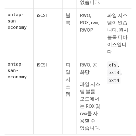
없습니다.
ontap-
iSCSI
블
RWO,
파일 시스
san-
록
ROX, rwx,
템이 없습
economy
RWOP
니다. 원시
블록 디바
이스입니
다
ontap-
iSCSI
파
RWO, 공
,
xfs
san-
일
화당
,
ext3
economy
시
ext4
파일 시스
스
템 볼륨
템
모드에서
는 ROX 및
rwx를 사
용할 수
없습니다.