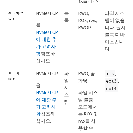
없습니다.
ontap-
NVMe/TCP
블
RWO,
파일 시스
san
록
ROX, rwx,
템이 없습
을
RWOP
니다. 원시
NVMe/TCP
블록 디바
에 대한 추
이스입니
가 고려사
다
항
참조하
십시오.
ontap-
NVMe/TCP
파
RWO, 공
,
xfs
san
일
화당
,
ext3
을
시
ext4
NVMe/TCP
파일 시스
스
에 대한 추
템 볼륨
템
가 고려사
모드에서
항
참조하
는 ROX 및
십시오.
rwx를 사
용할 수