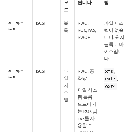
모
됩니다
템
드
ontap-
iSCSI
블
RWO,
파일 시스
san
록
ROX, rwx,
템이 없습
RWOP
니다. 원시
블록 디바
이스입니
다
ontap-
iSCSI
파
RWO, 공
,
xfs
san
일
화당
,
ext3
시
ext4
파일 시스
스
템 볼륨
템
모드에서
는 ROX 및
rwx를 사
용할 수