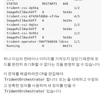
STATUS             RESTARTS   AGE

trident-csi-4p5kq                   1/2     
ImagePullBackOff   0          5m18s

trident-csi-6f45bfd8b6-vfrkw        4/5     
ImagePullBackOff   0          5m19s

trident-csi-9q5xc                   1/2     
ImagePullBackOff   0          5m18s

trident-csi-9v95z                   1/2     
ImagePullBackOff   0          5m18s

trident-operator-766f7b8658-ldzsv   1/1     
Running            0          8m17s
하나 이상의 컨테이너 이미지를 가져오지 않았기 때문에 포
드를 완전히 초기화할 수 없다는 것을 분명히 알 수 있습니다.
이 문제를 해결하려면 CR을 편집해야
합니다. 또는 을 삭제하고 수정되
TridentOrchestrator
고 정확한 정의를 사용하여 새 정의를 만들 수
있습니다.
TridentOrchestrator