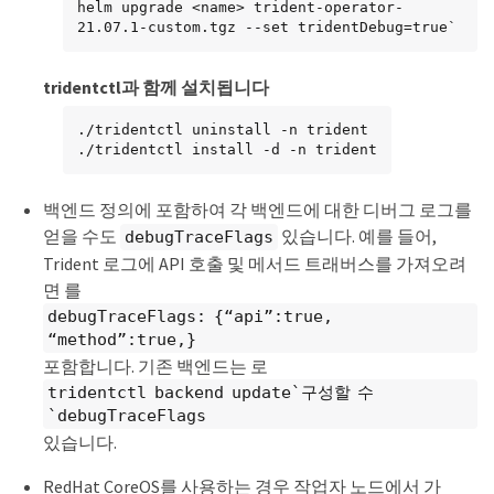
helm upgrade <name> trident-operator-
21.07.1-custom.tgz --set tridentDebug=true`
tridentctl과 함께 설치됩니다
./tridentctl uninstall -n trident

./tridentctl install -d -n trident
백엔드 정의에 포함하여 각 백엔드에 대한 디버그 로그를
얻을 수도
있습니다. 예를 들어,
debugTraceFlags
Trident 로그에 API 호출 및 메서드 트래버스를 가져오려
면 를
debugTraceFlags: {“api”:true,
“method”:true,}
포함합니다. 기존 백엔드는 로
tridentctl backend update`구성할 수
`debugTraceFlags
있습니다.
RedHat CoreOS를 사용하는 경우 작업자 노드에서 가