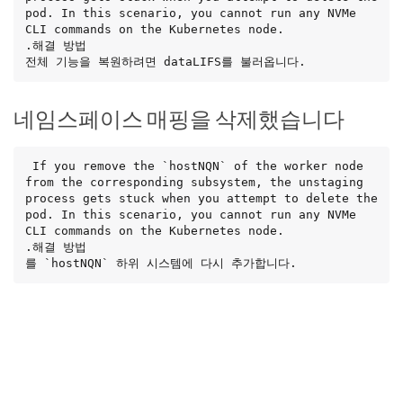
pod. In this scenario, you cannot run any NVMe 
CLI commands on the Kubernetes node.

.해결 방법

전체 기능을 복원하려면 dataLIFS를 불러옵니다.
네임스페이스 매핑을 삭제했습니다
 If you remove the `hostNQN` of the worker node 
from the corresponding subsystem, the unstaging 
process gets stuck when you attempt to delete the 
pod. In this scenario, you cannot run any NVMe 
CLI commands on the Kubernetes node.

.해결 방법

를 `hostNQN` 하위 시스템에 다시 추가합니다.