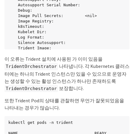
    Autosupport Serial Number:

    Debug:

    Image Pull Secrets:         <nil>

    Image Registry:

    k8sTimeout:

    Kubelet Dir:

    Log Format:

    Silence Autosupport:

    Trident Image:

  Message:                      Trident is bound 
이 오류는 Trident 설치에 사용된 가 이미 있음을
to another CR 'trident'

  Namespace:                    trident-2

나타냅니다. 각 Kubernetes 클러스
TridentOrchestrator
  Status:                       Error

터에는 하나의 Trident 인스턴스만 있을 수 있으므로 운영자
  Version:

는 생성할 수 있는 활성 인스턴스가 하나만 존재하도록
Events:

  Type     Reason  Age                From                        
보장합니다.
TridentOrchestrator
Message

  ----     ------  ----               ----                        
또한 Trident Pod의 상태를 관찰하면 무언가 잘못되었음을
-------

나타내는 경우가 많습니다.
  Warning  Error   16s (x2 over 16s)  trident-
operator.netapp.io  Trident is bound to another 
CR 'trident'
kubectl get pods -n trident

NAME                                READY   