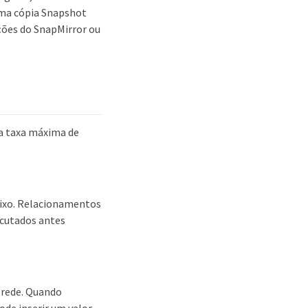
uma cópia Snapshot
ções do SnapMirror ou
 a taxa máxima de
baixo. Relacionamentos
ecutados antes
a rede. Quando