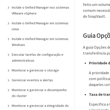
feito um volume
Instale o Unified Manager nos sistemas
comum necessári
VMware vSphere
do SnapVault.
Instale o Unified Manager em sistemas
Linux
Guia Opçõ
Instale o Unified Manager em sistemas
Windows
A guia Opções de
transferência p
Executar tarefas de configuração e
administrativas
Prioridade 
Monitorar e gerenciar o storage
A prioridade
com política
Gerenciar eventos e alertas
daqueles com
Monitorar e gerenciar o desempenho
Taxa de tra
do cluster
Especifica a
Monitorar e gerenciar a integridade do