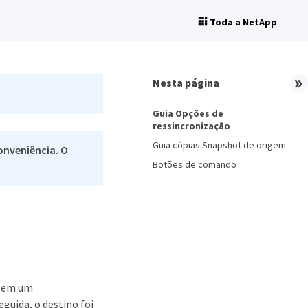
Toda a NetApp
Nesta página
Guia Opções de
ressincronização
Guia cópias Snapshot de origem
onveniência. O
Botões de comando
s em um
guida, o destino foi