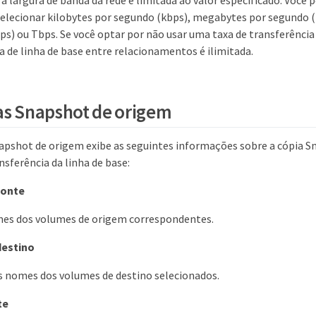
 a largura de banda da rede é limitada ao valor especificado. Você 
elecionar kilobytes por segundo (kbps), megabytes por segundo 
s) ou Tbps. Se você optar por não usar uma taxa de transferênci
a de linha de base entre relacionamentos é ilimitada.
as Snapshot de origem
napshot de origem exibe as seguintes informações sobre a cópia 
nsferência da linha de base:
fonte
mes dos volumes de origem correspondentes.
destino
s nomes dos volumes de destino selecionados.
te