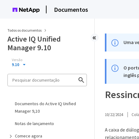
Documentos
Todos os documentos
Active IQ Unified
Uma ve
Manager 9.10
Versão
9.10
O port
inglês
Ressincr
Documentos do Active IQ Unified
Manager 9,10
10/22/2024
Col
Notas de lançamento
A caixa de diál
Comece agora
relacionamento 