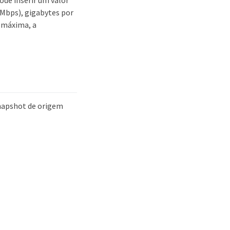
pode inserir um valor
(Mbps), gigabytes por
a máxima, a
Snapshot de origem