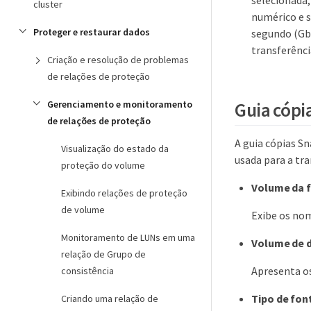
selecionada,
cluster
numérico e s
Proteger e restaurar dados
segundo (Gbp
transferênci
Criação e resolução de problemas
de relações de proteção
Guia cópi
Gerenciamento e monitoramento
de relações de proteção
A guia cópias S
Visualização do estado da
usada para a tra
proteção do volume
Volume da 
Exibindo relações de proteção
de volume
Exibe os no
Monitoramento de LUNs em uma
Volume de 
relação de Grupo de
Apresenta o
consistência
Tipo de fon
Criando uma relação de