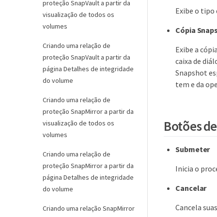
proteção SnapVault a partir da
Exibe o tipo
visualização de todos os
volumes
Cópia Snap
Criando uma relação de
Exibe a cópi
proteção SnapVault a partir da
caixa de diá
página Detalhes de integridade
Snapshot esp
do volume
tem e da ope
Criando uma relação de
proteção SnapMirror a partir da
Botões d
visualização de todos os
volumes
Submeter
Criando uma relação de
proteção SnapMirror a partir da
Inicia o pro
página Detalhes de integridade
Cancelar
do volume
Cancela suas
Criando uma relação SnapMirror