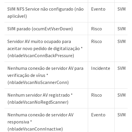
SVM NFS Service não configurado (não
Evento
SVM
aplicável)
SVM parado (ocumEvtVserDown)
Risco
SVM
Servidor AV muito ocupado para
Risco
SVM
aceitar novo pedido de digitalização *
(nbladeVscanConnBackPressure)
Nenhuma conexão de servidor AV para
Incidente
SVM
verificação de vírus *
(nbladeVscanNoScannerConn)
Nenhum servidor AV registrado *
Risco
SVM
(nbladeVscanNoRegdScanner)
Nenhuma conexão de servidor AV
Evento
SVM
responsiva *
(nbladeVscanConnInactive)