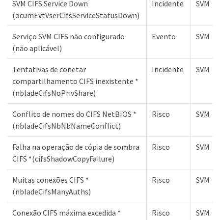
SVM CIFS Service Down
Incidente
SVM
(ocumEvtVserCifsServiceStatusDown)
Serviço SVM CIFS não configurado
Evento
SVM
(não aplicável)
Tentativas de conetar
Incidente
SVM
compartilhamento CIFS inexistente *
(nbladeCifsNoPrivShare)
Conflito de nomes do CIFS NetBIOS *
Risco
SVM
(nbladeCifsNbNbNameConflict)
Falha na operação de cópia de sombra
Risco
SVM
CIFS *(cifsShadowCopyFailure)
Muitas conexões CIFS *
Risco
SVM
(nbladeCifsManyAuths)
Conexão CIFS máxima excedida *
Risco
SVM