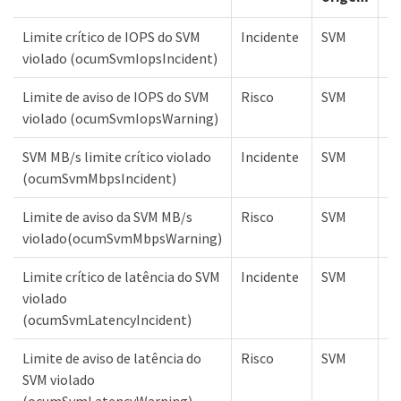
Limite crítico de IOPS do SVM
Incidente
SVM
Cr
violado (ocumSvmIopsIncident)
Limite de aviso de IOPS do SVM
Risco
SVM
Av
violado (ocumSvmIopsWarning)
SVM MB/s limite crítico violado
Incidente
SVM
Cr
(ocumSvmMbpsIncident)
Limite de aviso da SVM MB/s
Risco
SVM
Av
violado(ocumSvmMbpsWarning)
Limite crítico de latência do SVM
Incidente
SVM
Cr
violado
(ocumSvmLatencyIncident)
Limite de aviso de latência do
Risco
SVM
Av
SVM violado