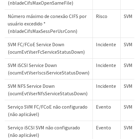
(nbladeCifsMaxOpenSameFile)
Número máximo de conexão CIFS por
Risco
SVM
usuário excedido *
(nbladeCifsMaxSessPerUsrConn)
SVM FC/FCoE Service Down
Incidente
SVM
(ocumEvtVserFcServiceStatusDown)
SVM iSCSI Service Down
Incidente
SVM
(ocumEvtVserIscsiServiceStatusDown)
SVM NFS Service Down
Incidente
SVM
(ocumEvtVserNfsServiceStatusDown)
Serviço SVM FC/FCoE não configurado
Evento
SVM
(não aplicável)
Serviço iSCSI SVM não configurado
Evento
SVM
(não aplicável)