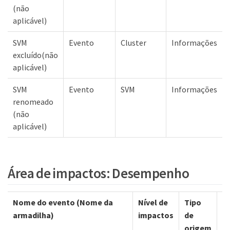
(não
aplicável)
SVM
Evento
Cluster
Informações
excluído(não
aplicável)
SVM
Evento
SVM
Informações
renomeado
(não
aplicável)
Área de impactos: Desempenho
Nome do evento (Nome da
Nível de
Tipo
G
armadilha)
impactos
de
origem