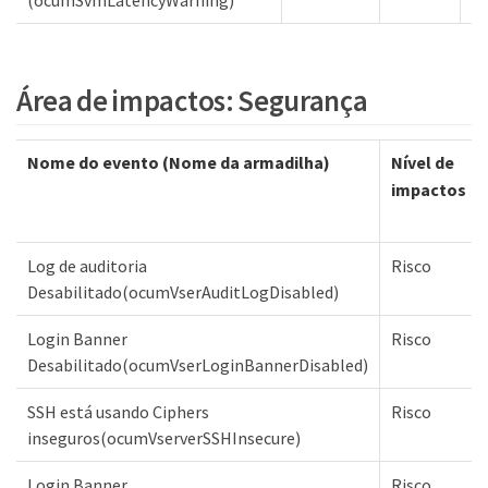
(ocumSvmLatencyWarning)
Área de impactos: Segurança
Nome do evento (Nome da armadilha)
Nível de
impactos
Log de auditoria
Risco
Desabilitado(ocumVserAuditLogDisabled)
Login Banner
Risco
Desabilitado(ocumVserLoginBannerDisabled)
SSH está usando Ciphers
Risco
inseguros(ocumVserverSSHInsecure)
Login Banner
Risco