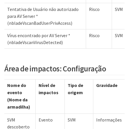
Tentativa de Usuário não autorizado
Risco
SVM
para AV Server *
(nbladeVscanBadUserPrivAccess)
Vírus encontrado por AV Server *
Risco
SVM
(nbladeVscanVirusDetected)
Área de impactos: Configuração
Nome do
Nível de
Tipo de
Gravidade
evento
impactos
origem
(Nome da
armadilha)
SVM
Evento
SVM
Informações
descoberto