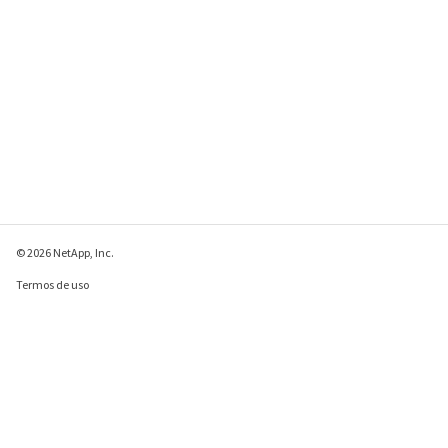
© 2026 NetApp, Inc.
Termos de uso
Política de privacidade
Política de cookies
Configurações de
cookies
Enviar comentários sobre esta página