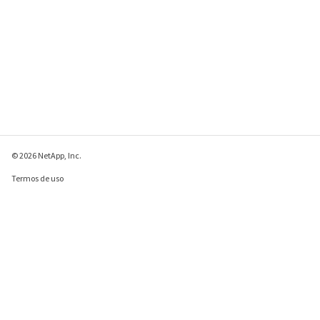
© 2026 NetApp, Inc.
Termos de uso
Política de privacidade
Política de cookies
Configurações de
cookies
Enviar comentários sobre esta página