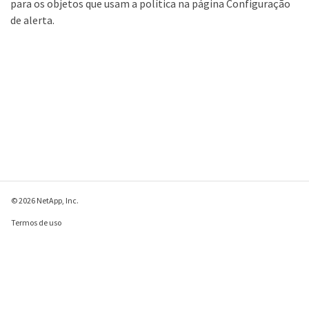
para os objetos que usam a política na página Configuração
de alerta.
© 2026 NetApp, Inc.
Termos de uso
Política de privacidade
Política de cookies
Configurações de
cookies