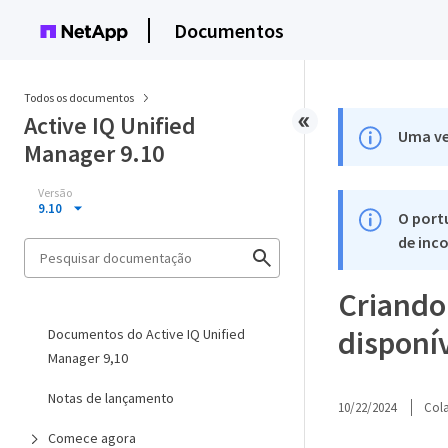
Documentos
Todos os documentos
Active IQ Unified
Uma ve
Manager 9.10
Versão
9.10
O port
de inco
Criando 
disponí
Documentos do Active IQ Unified
Manager 9,10
Notas de lançamento
10/22/2024
Col
Comece agora