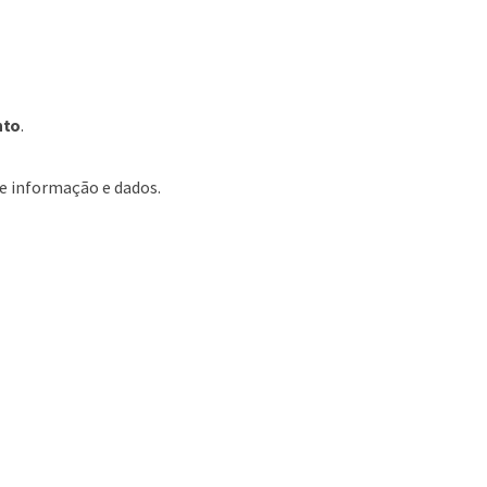
nto
.
de informação e dados.