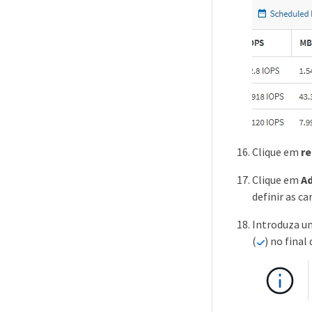
Clique em
re
Clique em
A
definir as c
Introduza um
(
) no final 