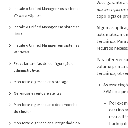
Você garante a 
Instale o Unified Manager nos sistemas
aos serviços de
VMware vSphere
topologia de pr
Instale o Unified Manager em sistemas
Algumas aplicaç
Linux
automaticamente
terciários. Para
Instale o Unified Manager em sistemas
recursos necess
Windows
Para oferecer s
Executar tarefas de configuração e
volume primário
administrativas
terciários, obse
Monitorar e gerenciar o storage
As associaçõ
SVM em que 
Gerenciar eventos e alertas
Por exemp
Monitorar e gerenciar o desempenho
destino s
do cluster
usar a IU
Monitorar e gerenciar a integridade do
backup do