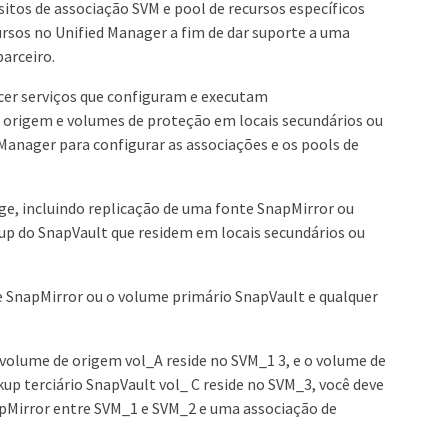
itos de associação SVM e pool de recursos específicos
ursos no Unified Manager a fim de dar suporte a uma
arceiro.
cer serviços que configuram e executam
origem e volumes de proteção em locais secundários ou
d Manager para configurar as associações e os pools de
age, incluindo replicação de uma fonte SnapMirror ou
up do SnapVault que residem em locais secundários ou
e SnapMirror ou o volume primário SnapVault e qualquer
volume de origem vol_A reside no SVM_1 3, e o volume de
up terciário SnapVault vol_ C reside no SVM_3, você deve
apMirror entre SVM_1 e SVM_2 e uma associação de