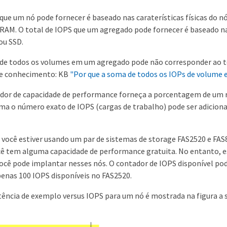
 que um nó pode fornecer é baseado nas caraterísticas físicas do n
 RAM. O total de IOPS que um agregado pode fornecer é baseado na
ou SSD.
 de todos os volumes em um agregado pode não corresponder ao tot
de conhecimento: KB
"Por que a soma de todos os IOPs de volume
or de capacidade de performance forneça a porcentagem de um re
rma o número exato de IOPS (cargas de trabalho) pode ser adicion
 você estiver usando um par de sistemas de storage FAS2520 e FA
ocê tem alguma capacidade de performance gratuita. No entanto, es
ocê pode implantar nesses nós. O contador de IOPS disponível po
enas 100 IOPS disponíveis no FAS2520.
tência de exemplo versus IOPS para um nó é mostrada na figura a s