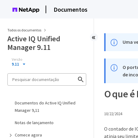
Documentos
Todos os documentos
Active IQ Unified
Uma ve
Manager 9.11
Versão
9.11
O port
de inco
O que é
Documentos do Active IQ Unified
Manager 9,11
10/22/2024
Notas de lançamento
O contador de I
Comece agora
atinja seu limite