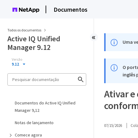
Documentos
Todos os documentos
Active IQ Unified
Uma ve
Manager 9.12
Versão
9.12
O port
inglês
Ativar e
confor
Documentos do Active IQ Unified
Manager 9,12
Notas de lançamento
07/15/2026
Col
Comece agora