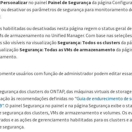
o
Personalizar
no painel
Painel de Segurança
da página Configura
r ou desativar os parâmetros de segurança para monitoramento 
.
s habilitadas ou desativadas nesta página regem o status geral d
VMs de armazenamento no Unified Manager. Com base nas seleções,
 são visíveis na visualização
Segurança: Todos os clusters
da pá
sualização
Segurança: Todas as VMs de armazenamento
da págin
namento.
omente usuários com função de administrador podem editar essas
 segurança dos clusters do ONTAP, das máquinas virtuais de storag
lação às recomendações definidas no
"Guia de endurecimento de 
9"
. O painel Segurança no painel e na página Segurança exibe o st
 segurança dos clusters, VMs de armazenamento e volumes. Os e
dos e as ações de gerenciamento habilitadas para os clusters e a
e segurança.