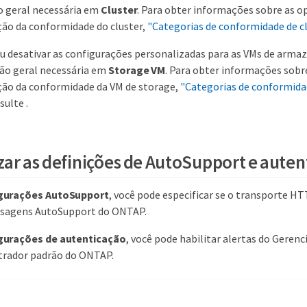
o geral necessária em
Cluster
. Para obter informações sobre as o
ão da conformidade do cluster,
"Categorias de conformidade de c
ou desativar as configurações personalizadas para as VMs de arm
ção geral necessária em
Storage VM
. Para obter informações sobr
ção da conformidade da VM de storage,
"Categorias de conformida
sulte .
zar as definições de AutoSupport e aute
gurações AutoSupport
, você pode especificar se o transporte H
nsagens AutoSupport do ONTAP.
gurações de autenticação
, você pode habilitar alertas do Gerenc
trador padrão do ONTAP.