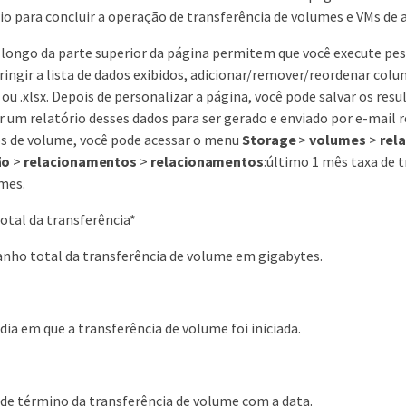
o para concluir a operação de transferência de volumes e VMs d
longo da parte superior da página permitem que você execute pesqui
tringir a lista de dados exibidos, adicionar/remover/reordenar col
df ou .xlsx. Depois de personalizar a página, você pode salvar os r
r um relatório desses dados para ser gerado e enviado por e-mail 
s de volume, você pode acessar o menu
Storage
>
volumes
>
rel
ão
>
relacionamentos
>
relacionamentos
:último 1 mês taxa de t
mes.
tal da transferência*
nho total da transferência de volume em gigabytes.
dia em que a transferência de volume foi iniciada.
 de término da transferência de volume com a data.