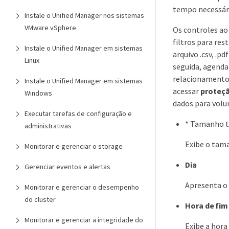
tempo necessári
Instale o Unified Manager nos sistemas
VMware vSphere
Os controles ao 
filtros para res
Instale o Unified Manager em sistemas
arquivo .csv, .p
Linux
seguida, agenda
relacionamento
Instale o Unified Manager em sistemas
acessar
proteç
Windows
dados para volu
Executar tarefas de configuração e
* Tamanho to
administrativas
Exibe o tama
Monitorar e gerenciar o storage
Dia
Gerenciar eventos e alertas
Apresenta o 
Monitorar e gerenciar o desempenho
do cluster
Hora de fim
Monitorar e gerenciar a integridade do
Exibe a hora