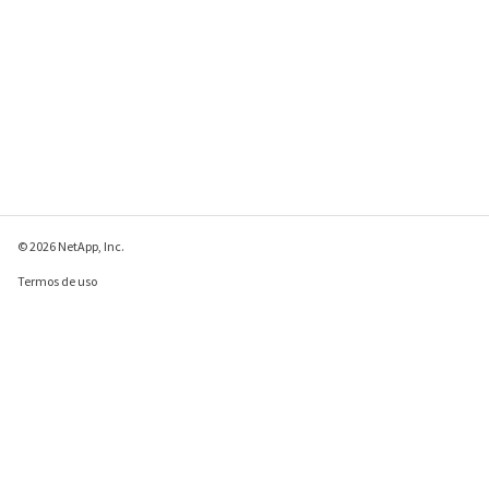
© 2026 NetApp, Inc.
Termos de uso
Política de privacidade
Política de cookies
Configurações de
cookies
Enviar comentários sobre esta página