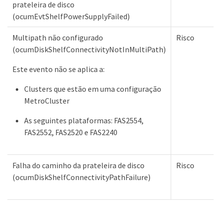
prateleira de disco
(ocumEvtShelfPowerSupplyFailed)
Multipath não configurado
Risco
(ocumDiskShelfConnectivityNotInMultiPath)
Este evento não se aplica a:
Clusters que estão em uma configuração
MetroCluster
As seguintes plataformas: FAS2554,
FAS2552, FAS2520 e FAS2240
Falha do caminho da prateleira de disco
Risco
(ocumDiskShelfConnectivityPathFailure)