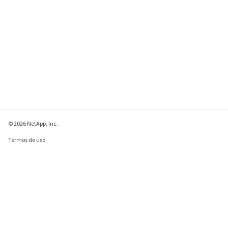
© 2026 NetApp, Inc.
Termos de uso
Política de privacidade
Política de cookies
Configurações de
cookies
Enviar comentários sobre esta página