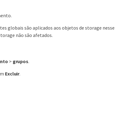
mento.
ites globais são aplicados aos objetos de storage nesse
 storage não são afetados.
nto
>
grupos
.
 em
Excluir
.