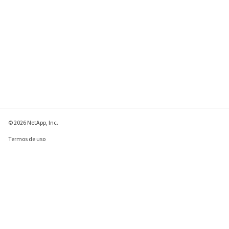
© 2026 NetApp, Inc.
Termos de uso
Política de privacidade
Política de cookies
Configurações de
cookies
Enviar comentários sobre esta página