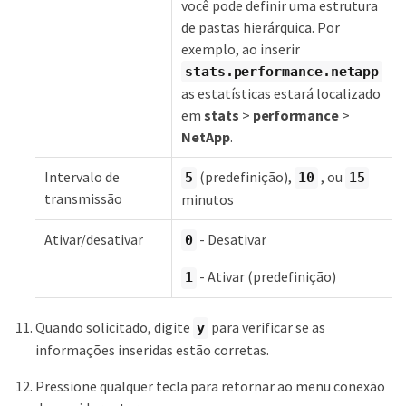
você pode definir uma estrutura
de pastas hierárquica. Por
exemplo, ao inserir
stats.performance.netapp
as estatísticas estará localizado
em
stats
>
performance
>
NetApp
.
Intervalo de
(predefinição),
, ou
5
10
15
transmissão
minutos
Ativar/desativar
- Desativar
0
- Ativar (predefinição)
1
Quando solicitado, digite
para verificar se as
y
informações inseridas estão corretas.
Pressione qualquer tecla para retornar ao menu conexão