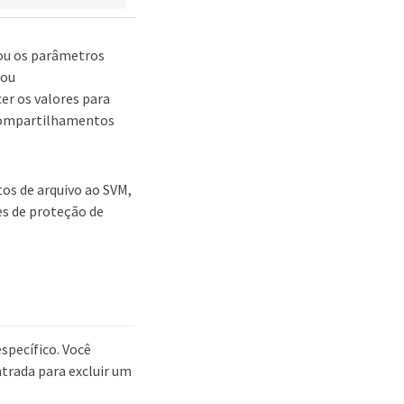
 ou os parâmetros
 ou
er os valores para
 compartilhamentos
os de arquivo ao SVM,
es de proteção de
specífico. Você
trada para excluir um