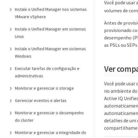
Você pode usar 
Instale o Unified Manager nos sistemas
volumes de comp
VMware vSphere
Antes de provisi
Instale o Unified Manager em sistemas
provisionado com
Linux
desempenho (PSL
as PSLs ou SEPs
Instale o Unified Manager em sistemas
Windows
Ver compa
Executar tarefas de configuração e
administrativas
Você pode usar 
Monitorar e gerenciar o storage
no ambiente do 
Active IQ Unifie
Gerenciar eventos e alertas
automaticamente
Monitorar e gerenciar o desempenho
automaticamente
do cluster
detalhes de um 
compartilhamen
Monitorar e gerenciar a integridade do