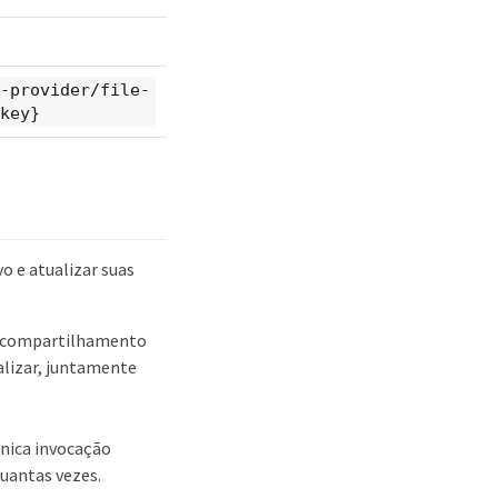
-provider/file-
key}
 e atualizar suas
um compartilhamento
ualizar, juntamente
nica invocação
quantas vezes.