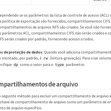
ependendo se os parâmetros da lista de controle de acesso (ACL)
a política de exportação são fornecidos, compartilhamentos CIFS
ompartilhamentos de arquivos NFS são criados. Se você não fornec
s parâmetros ACL, compartilhamentos CIFS não serão criados e
FS serão criados por padrão, fornecendo acesso a todos.
s de proteção de dados
: Quando você adiciona compartilhament
e montado, por padrão, é
(leitura-gravação). Para criar volum
rw
ecifique
como o valor para o
parâmetro.
dp
type
ompartilhamentos de arquivo
o seguinte método para excluir um compartilhamento de arquivo e
 a chave de compartilhamento de arquivo como um parâmetro de en
o de arquivo específico.