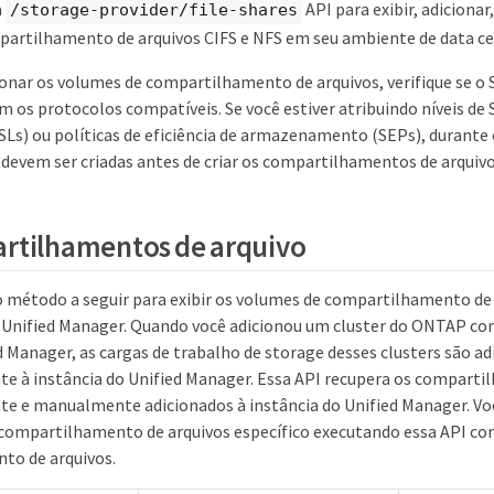
a
API para exibir, adicionar,
/storage-provider/file-shares
artilhamento de arquivos CIFS e NFS em seu ambiente de data ce
onar os volumes de compartilhamento de arquivos, verifique se o S
 os protocolos compatíveis. Se você estiver atribuindo níveis de 
s) ou políticas de eficiência de armazenamento (SEPs), durante
 devem ser criadas antes de criar os compartilhamentos de arquivo
rtilhamentos de arquivo
o método a seguir para exibir os volumes de compartilhamento de 
Unified Manager. Quando você adicionou um cluster do ONTAP co
d Manager, as cargas de trabalho de storage desses clusters são a
 à instância do Unified Manager. Essa API recupera os comparti
 e manualmente adicionados à instância do Unified Manager. Voc
compartilhamento de arquivos específico executando essa API co
to de arquivos.