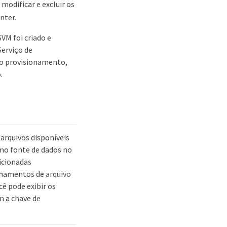
 modificar e excluir os
nter.
VM foi criado e
Serviço de
 o provisionamento,
.
arquivos disponíveis
mo fonte de dados no
dicionadas
lhamentos de arquivo
ê pode exibir os
m a chave de