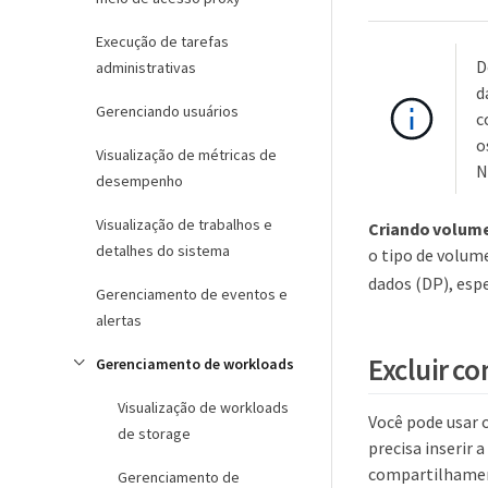
Execução de tarefas
D
administrativas
d
Gerenciando usuários
c
o
Visualização de métricas de
N
desempenho
Visualização de trabalhos e
Criando volume
detalhes do sistema
o tipo de volum
dados (DP), esp
Gerenciamento de eventos e
alertas
Excluir c
Gerenciamento de workloads
Visualização de workloads
Você pode usar 
de storage
precisa inserir
compartilhament
Gerenciamento de