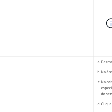
.
Desma
Na áre
Na cai
especi
do ser
Cliqu