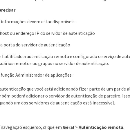
precisar
 informações devem estar disponíveis:
ost ou endereço IP do servidor de autenticação
 porta do servidor de autenticação
r habilitado a autenticação remota e configurado o serviço de au
suários remotos ou grupos no servidor de autenticação.
 função Administrador de aplicações.
e autenticação que você está adicionando fizer parte de um par de
mbém poderá adicionar o servidor de autenticação de parceiro. Is
quando um dos servidores de autenticação está inacessível.
e navegação esquerdo, clique em
Geral
>
Autenticação remota
.