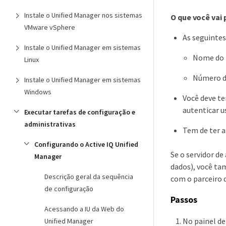
Instale o Unified Manager nos sistemas
O que você vai 
VMware vSphere
As seguintes
Instale o Unified Manager em sistemas
Nome do h
Linux
Número da
Instale o Unified Manager em sistemas
Windows
Você deve te
autenticar u
Executar tarefas de configuração e
administrativas
Tem de ter a
Configurando o Active IQ Unified
Se o servidor d
Manager
dados), você ta
Descrição geral da sequência
com o parceiro 
de configuração
Passos
Acessando a IU da Web do
No painel d
Unified Manager