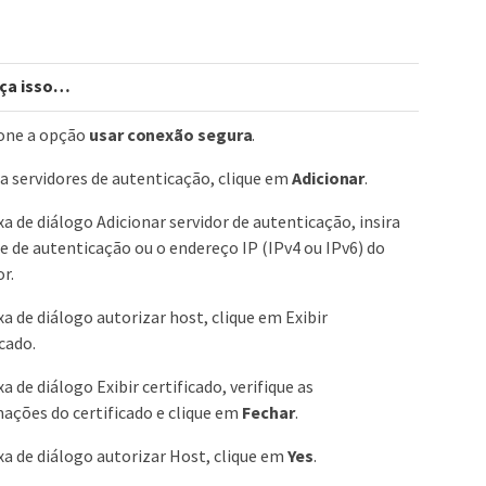
ça isso…​
ione a opção
usar conexão segura
.
a servidores de autenticação, clique em
Adicionar
.
xa de diálogo Adicionar servidor de autenticação, insira
 de autenticação ou o endereço IP (IPv4 ou IPv6) do
or.
xa de diálogo autorizar host, clique em Exibir
icado.
xa de diálogo Exibir certificado, verifique as
ações do certificado e clique em
Fechar
.
xa de diálogo autorizar Host, clique em
Yes
.