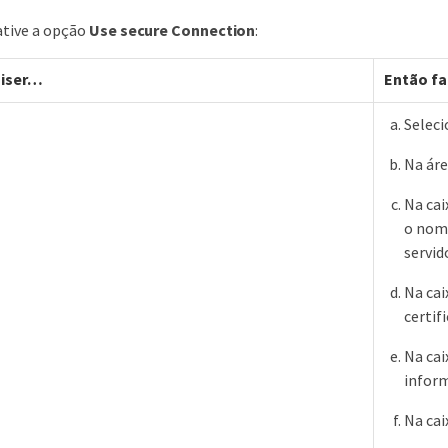
ative a opção
Use secure Connection
:
iser…​
Então fa
Selec
Na áre
Na cai
o nome
servid
Na cai
certif
Na cai
inform
Na cai