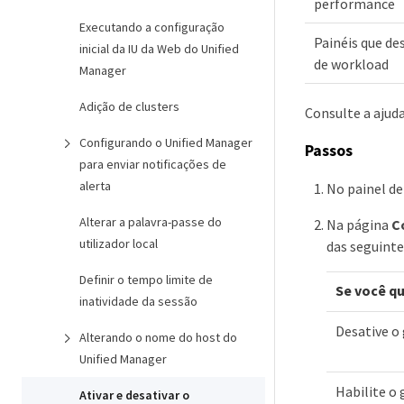
performance
Executando a configuração
Painéis que d
inicial da IU da Web do Unified
de workload
Manager
Adição de clusters
Consulte a ajud
Configurando o Unified Manager
Passos
para enviar notificações de
alerta
No painel de
Alterar a palavra-passe do
Na página
C
utilizador local
das seguinte
Definir o tempo limite de
Se você qu
inatividade da sessão
Desative o
Alterando o nome do host do
Unified Manager
Habilite o
Ativar e desativar o