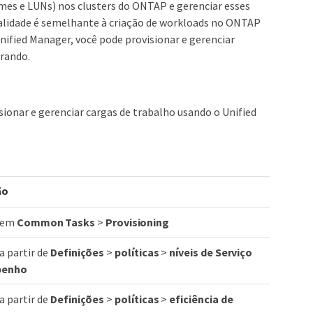
umes e LUNs) nos clusters do ONTAP e gerenciar esses
nalidade é semelhante à criação de workloads no ONTAP
nified Manager, você pode provisionar e gerenciar
orando.
sionar e gerenciar cargas de trabalho usando o Unified
ão
l em
Common Tasks
>
Provisioning
a partir de
Definições
>
políticas
>
níveis de Serviço
penho
a partir de
Definições
>
políticas
>
eficiência de