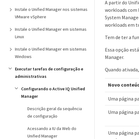
A partir do Uni
Instale o Unified Manager nos sistemas
workloads com b
VMware vSphere
System Manager 
workloads em to
Instale o Unified Manager em sistemas
Linux
Tem de ter a fu
Instale o Unified Manager em sistemas
Essa opção está 
Windows
Manager.
Executar tarefas de configuração e
Quando ativada,
administrativas
Novo conteú
Configurando o Active IQ Unified
Manager
Uma página pa
Descrição geral da sequência
Uma página par
de configuração
Acessando a IU da Web do
Uma página par
Unified Manager