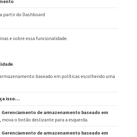
mento
 a partir do Dashboard
nas e sobre essa funcionalidade.
lidade
.
de armazenamento baseado em políticas escolhendo uma
ça isso…​
l
Gerenciamento de armazenamento baseado em
, mova o botão deslizante para a esquerda.
l
Gerenciamento de armazenamento baseado em