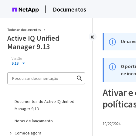
Documentos
Todos os documentos
Active IQ Unified
Uma ve
Manager 9.13
Versão
9.13
O port
de inco
Ativar 
política
Documentos do Active IQ Unified
Manager 9,13
Notas de lançamento
10/22/2024
Comece agora