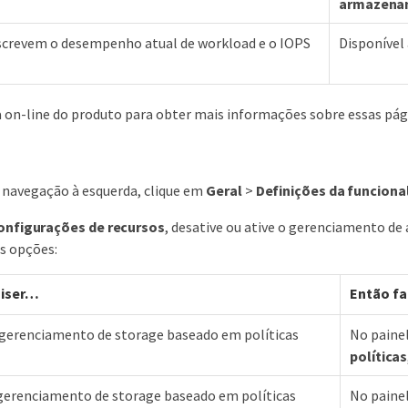
armazena
escrevem o desempenho atual de workload e o IOPS
Disponível
a on-line do produto para obter mais informações sobre essas pági
 navegação à esquerda, clique em
Geral
>
Definições da funciona
onfigurações de recursos
, desative ou ative o gerenciamento 
s opções:
iser…​
Então fa
 gerenciamento de storage baseado em políticas
No paine
políticas
 gerenciamento de storage baseado em políticas
No paine