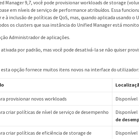
fied Manager 9,7, você pode provisionar workloads de storage (vol
ase em níveis de serviço de performance atribuídos. Essa funcio
e à inclusão de políticas de QoS, mas, quando aplicada usando o U
dos os clusters que sua instância do Unified Manager está monit
nção Administrador de aplicações.
ativada por padrão, mas você pode desativá-la se não quiser provi
 esta opção fornece muitos itens novos na interface do utilizador:
do
Localizaç
ra provisionar novos workloads
Disponíve
a criar políticas de nível de serviço de desempenho
Disponível 
de desem
a criar políticas de eficiência de storage de
Disponível 