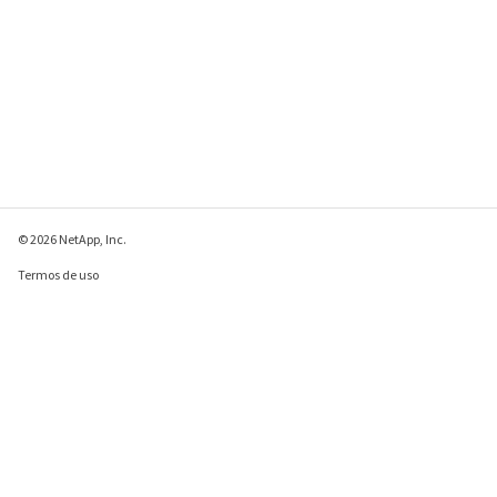
© 2026 NetApp, Inc.
Termos de uso
Política de privacidade
Política de cookies
Configurações de
cookies
Enviar comentários sobre esta página