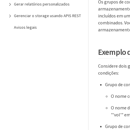
Os grupos de co
Gerar relatórios personalizados
armazenamento.
incluídos em um
Gerenciar o storage usando APIS REST
combinados. Voc
Avisos legais
armazenamento 
Exemplo d
Considere dois 
condições:
Grupo de co
O nome c
O nome do
"'vol'" 
Grupo de co