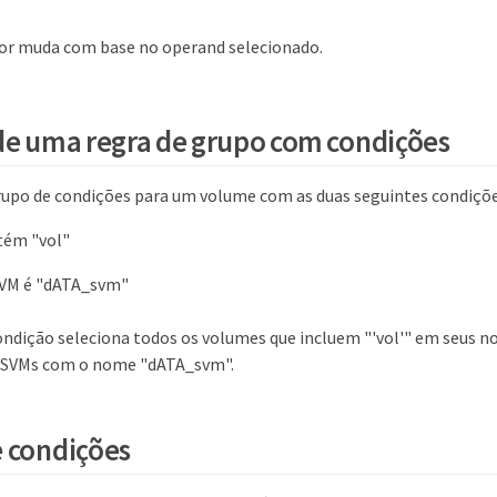
or muda com base no operand selecionado.
e uma regra de grupo com condições
upo de condições para um volume com as duas seguintes condiçõe
tém "vol"
VM é "dATA_svm"
ondição seleciona todos os volumes que incluem "'vol'" em seus n
SVMs com o nome "dATA_svm".
 condições