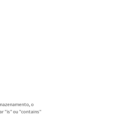
armazenamento, o
ar "is" ou "contains"