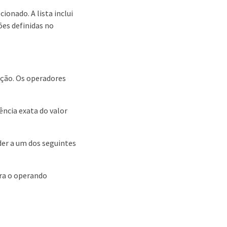
ionado. A lista inclui
ões definidas no
ição. Os operadores
ência exata do valor
der a um dos seguintes
ara o operando