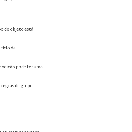
po de objeto está
ciclo de
condição pode ter uma
 regras de grupo
a ou mais condições.