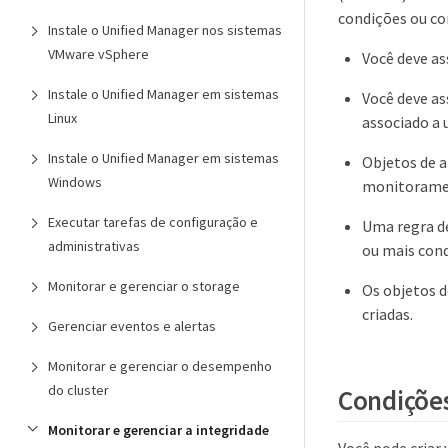
condições ou co
Instale o Unified Manager nos sistemas
VMware vSphere
Você deve as
Instale o Unified Manager em sistemas
Você deve as
Linux
associado a 
Instale o Unified Manager em sistemas
Objetos de 
Windows
monitorament
Executar tarefas de configuração e
Uma regra de
administrativas
ou mais cond
Monitorar e gerenciar o storage
Os objetos 
criadas.
Gerenciar eventos e alertas
Monitorar e gerenciar o desempenho
do cluster
Condiçõe
Monitorar e gerenciar a integridade
Você pode criar