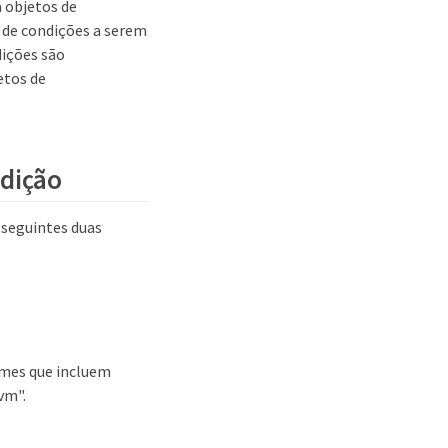
a objetos de
de condições a serem
ições são
etos de
ndição
 seguintes duas
umes que incluem
vm".