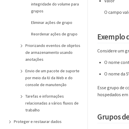
Valor
integridade do volume para
grupos
O campo val
Eliminar ações de grupo
Reordenar ações de grupo
Exemplo d
Priorizando eventos de objetos
Considere um gr
de armazenamento usando
anotações
O nome con
Envio de um pacote de suporte
O nome da S
por meio da IU da Web e do
console de manutenção
Esse grupo de c
hospedados em 
Tarefas e informações
relacionadas a vários fluxos de
trabalho
Grupos de
Proteger e restaurar dados