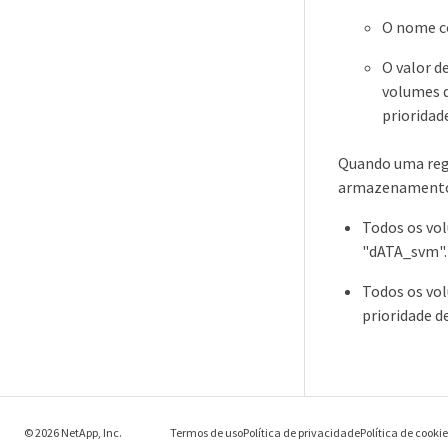
O nome c
O valor d
volumes q
prioridade
Quando uma regr
armazenamento,
Todos os vo
"dATA_svm".
Todos os vol
prioridade de
© 2026 NetApp, Inc.
Termos de uso
Política de privacidade
Política de cooki