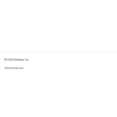
© 2026 NetApp, Inc.
Termos de uso
Política de privacidade
Política de cookies
Configurações de
cookies
Enviar comentários sobre esta página