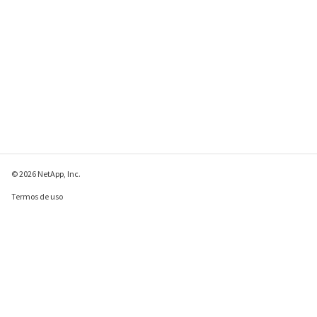
© 2026 NetApp, Inc.
Termos de uso
Política de privacidade
Política de cookies
Configurações de
cookies
Enviar comentários sobre esta página