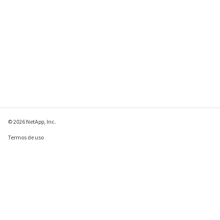
© 2026 NetApp, Inc.
Termos de uso
Política de privacidade
Política de cookies
Configurações de
cookies
Enviar comentários sobre esta página