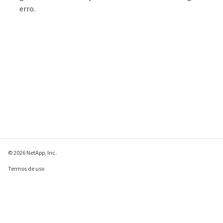
erro.
© 2026 NetApp, Inc.
Termos de uso
Política de privacidade
Política de cookies
Configurações de