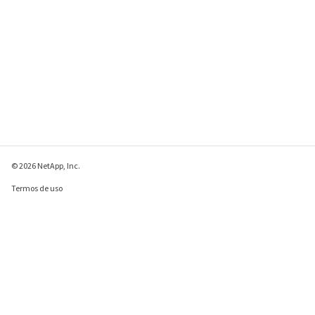
© 2026 NetApp, Inc.
Termos de uso
Política de privacidade
Política de cookies
Configurações de
cookies
Enviar comentários sobre esta página