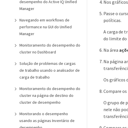
Nos gráficos
desempenho do Active IQ Unified
Manager
Passe o curs
políticas.
Navegando em workflows de
performance na GUI do Unified
A carga de t
Manager
do limite do
Monitoramento do desempenho do
Na área
açõ
cluster no Dashboard
Na página an
Solução de problemas de cargas
transferência
de trabalho usando o analisador de
carga de trabalho
Os gráficos 
Monitoramento do desempenho do
Compare os 
cluster na página de destino do
O grupo de p
cluster de desempenho
nele não po
Monitorando o desempenho
transferênci
usando as páginas Inventário de
Compare os 
desempenho