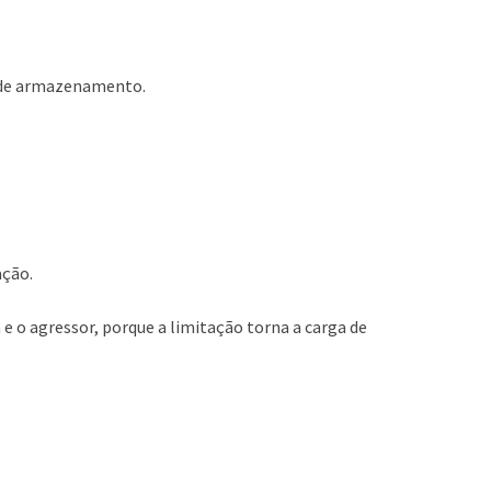
r de armazenamento.
ação.
 e o agressor, porque a limitação torna a carga de