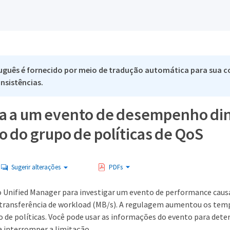
uguês é fornecido por meio de tradução automática para sua co
nsistências.
a a um evento de desempenho din
o do grupo de políticas de QoS
Sugerir alterações
PDFs
o Unified Manager para investigar um evento de performance causa
e transferência de workload (MB/s). A regulagem aumentou os temp
 de políticas. Você pode usar as informações do evento para deter
a interromper a limitação.