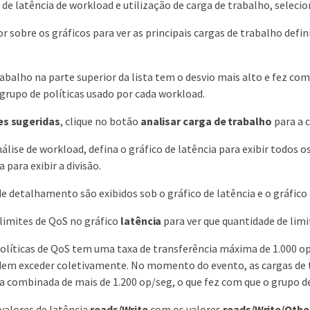
 de latência de workload e utilização de carga de trabalho, seleci
or sobre os gráficos para ver as principais cargas de trabalho defi
rabalho na parte superior da lista tem o desvio mais alto e fez co
 grupo de políticas usado por cada workload.
es sugeridas
, clique no botão
analisar carga de trabalho
para a c
álise de workload, defina o gráfico de latência para exibir todos o
 para exibir a divisão.
de detalhamento são exibidos sob o gráfico de latência e o gráfico
limites de QoS no gráfico
latência
para ver que quantidade de li
olíticas de QoS tem uma taxa de transferência máxima de 1.000 op
dem exceder coletivamente. No momento do evento, as cargas de t
a combinada de mais de 1.200 op/seg, o que fez com que o grupo de 
valores de latência
reads/Write
com os valores
reads/Write/Othe