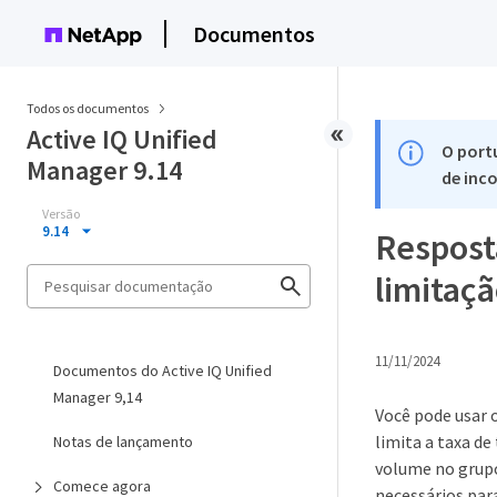
Documentos
Todos os documentos
Active IQ Unified
O port
Manager 9.14
de inco
Versão
9.14
Respost
limitaçã
11/11/2024
Documentos do Active IQ Unified
Manager 9,14
Você pode usar 
limita a taxa d
Notas de lançamento
volume no grupo
Comece agora
necessários par