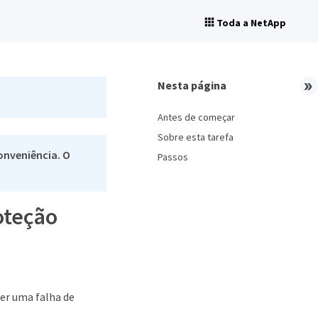
Toda a NetApp
Nesta página
Antes de começar
Sobre esta tarefa
onveniência. O
Passos
oteção
ver uma falha de