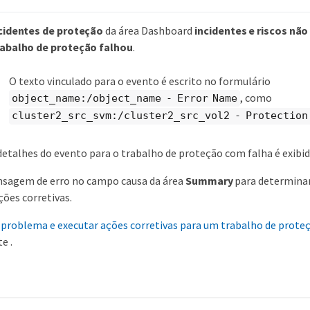
cidentes de proteção
da área Dashboard
incidentes e riscos não
rabalho de proteção falhou
.
O texto vinculado para o evento é escrito no formulário
, como
object_name:/object_name - Error Name
cluster2_src_svm:/cluster2_src_vol2 - Protection
detalhes do evento para o trabalho de proteção com falha é exibid
nsagem de erro no campo causa da área
Summary
para determinar
ções corretivas.
o problema e executar ações corretivas para um trabalho de prot
e .