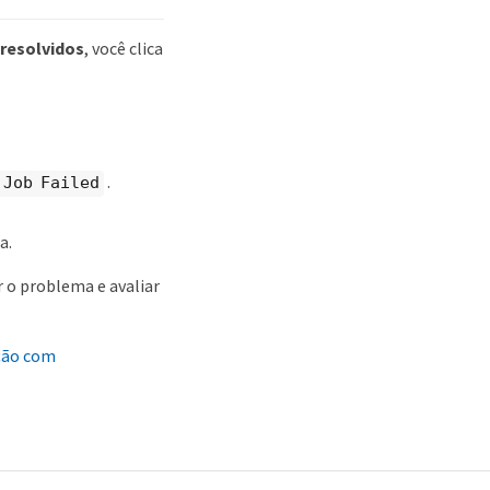
 resolvidos
, você clica
.
 Job Failed
a.
 o problema e avaliar
eção com