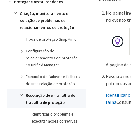
Proteger e restaurar dados
No painel
in
Criação, monitoramento e
no evento
t
solução de problemas de
relacionamentos de proteção
Tipos de proteção SnapMirror
Configuração de
relacionamentos de proteção
A página de 
no Unified Manager
Reveja a me
Execução de failover e failback
potenciais a
de uma relação de proteção
Identificar 
Resolução de uma falha de
falha
Consult
trabalho de proteção
Identificar o problema e
executar ações corretivas
para um trabalho de