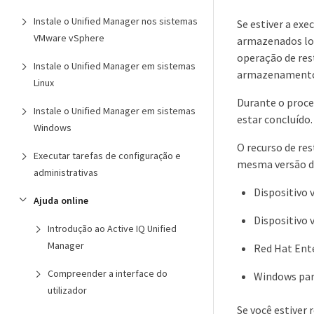
Instale o Unified Manager nos sistemas
Se estiver a ex
VMware vSphere
armazenados loc
operação de res
Instale o Unified Manager em sistemas
armazenamento s
Linux
Durante o proce
Instale o Unified Manager em sistemas
estar concluído.
Windows
O recurso de re
Executar tarefas de configuração e
mesma versão do
administrativas
Dispositivo v
Ajuda online
Dispositivo 
Introdução ao Active IQ Unified
Manager
Red Hat Ente
Compreender a interface do
Windows pa
utilizador
Se você estiver