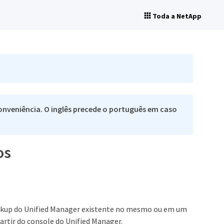
Toda a NetApp
nveniência. O inglês precede o português em caso
os
backup do Unified Manager existente no mesmo ou em um
artir do console do Unified Manager.