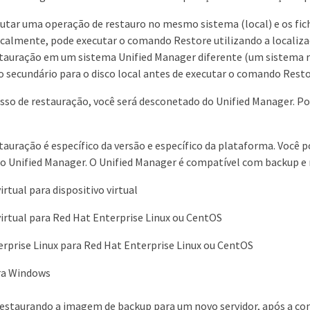
ecutar uma operação de restauro no mesmo sistema (local) e os fic
almente, pode executar o comando Restore utilizando a localizaç
tauração em um sistema Unified Manager diferente (um sistema re
ecundário para o disco local antes de executar o comando Resto
sso de restauração, você será desconetado do Unified Manager. Pod
stauração é específico da versão e específico da plataforma. Voc
 Unified Manager. O Unified Manager é compatível com backup e 
irtual para dispositivo virtual
virtual para Red Hat Enterprise Linux ou CentOS
rprise Linux para Red Hat Enterprise Linux ou CentOS
ra Windows
 restaurando a imagem de backup para um novo servidor, após a co