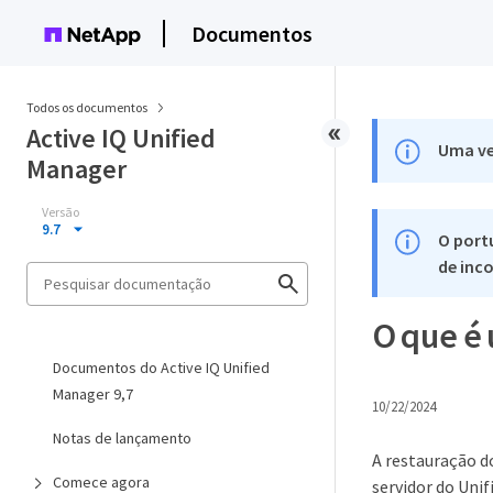
Documentos
Todos os documentos
Active IQ Unified
Uma ve
Manager
Versão
9.7
O port
de inco
O que é
Documentos do Active IQ Unified
Manager 9,7
10/22/2024
Notas de lançamento
A restauração d
Comece agora
servidor do Unif