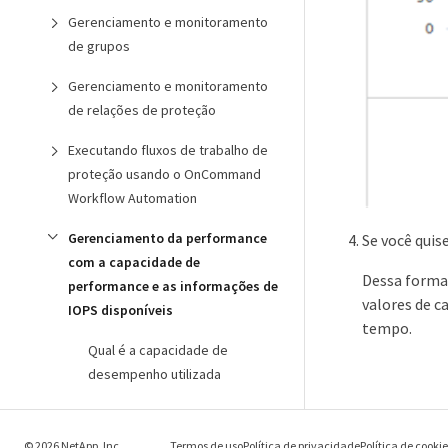
Gerenciamento e monitoramento
de grupos
Gerenciamento e monitoramento
de relações de proteção
Executando fluxos de trabalho de
proteção usando o OnCommand
Workflow Automation
Gerenciamento da performance
Se você quis
com a capacidade de
Dessa forma,
performance e as informações de
valores de 
IOPS disponíveis
tempo.
Qual é a capacidade de
desempenho utilizada
O que significa o valor da
capacidade de desempenho
© 2026 NetApp, Inc.
Termos de uso
Política de privacidade
Política de cooki