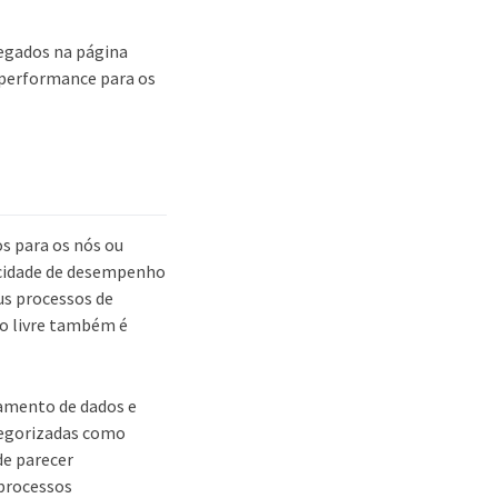
regados na página
 performance para os
s para os nós ou
pacidade de desempenho
us processos de
o livre também é
amento de dados e
ategorizadas como
de parecer
 processos