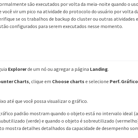
ormalmente são executados por volta da meia-noite quando o uso d
e você vir um pico na atividade do protocolo do usuário por volta 
erifique se os trabalhos de backup do cluster ou outras atividade
stão configurados para serem executados nesse momento.
guia
Explorer
de um nó ou agregar a página
Landing
.
unter Charts
, clique em
Choose charts
e selecione
Perf. Gráfic
ixo até que você possa visualizar o gráfico.
gráfico padrão mostram quando o objeto está no intervalo ideal (
subutilizado (verde) e quando o objeto é sobreutilizado (vermelho)
o mostra detalhes detalhados da capacidade de desempenho som