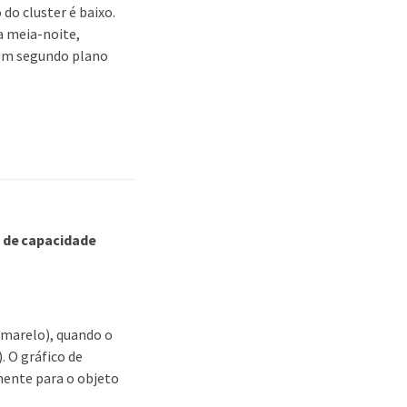
o cluster é baixo.
da meia-noite,
s em segundo plano
o de capacidade
amarelo), quando o
. O gráfico de
ente para o objeto