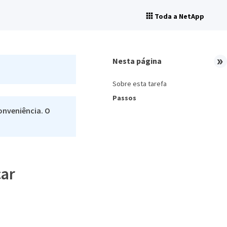
Toda a NetApp
Nesta página
Sobre esta tarefa
Passos
onveniência. O
car