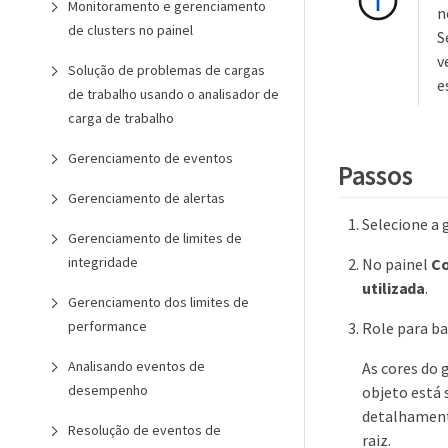
Monitoramento e gerenciamento
n
de clusters no painel
S
v
Solução de problemas de cargas
e
de trabalho usando o analisador de
carga de trabalho
Gerenciamento de eventos
Passos
Gerenciamento de alertas
Selecione a 
Gerenciamento de limites de
integridade
No painel
Co
utilizada
.
Gerenciamento dos limites de
performance
Role para ba
Analisando eventos de
As cores do 
desempenho
objeto está 
detalhament
Resolução de eventos de
raiz.