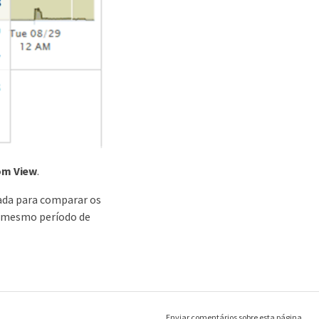
m View
.
rada para comparar os
o mesmo período de
Enviar comentários sobre esta página