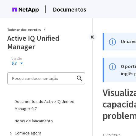
Documentos
Todos os documentos
Active IQ Unified
Uma ve
Manager
Versão
9.7
O port
inglês
Visualiz
capacid
Documentos do Active IQ Unified
Manager 9,7
proble
Notas de lançamento
Comece agora
10/22/2024