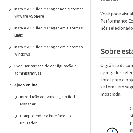
Instale o Unified Manager nos sistemas
Você pode visua
VMware vSphere
Performance Exp
nós selecionado
Instale o Unified Manager em sistemas
Linux
Instale o Unified Manager em sistemas
Sobre est
Windows
O gráfico de co
Executar tarefas de configuração e
agregados selec
administrativas
total para o ob
Ajuda online
sistema em segu
mostrada.
Introdução ao Active IQ Unified
Manager
C
s
Compreender a interface do
p
utilizador
a