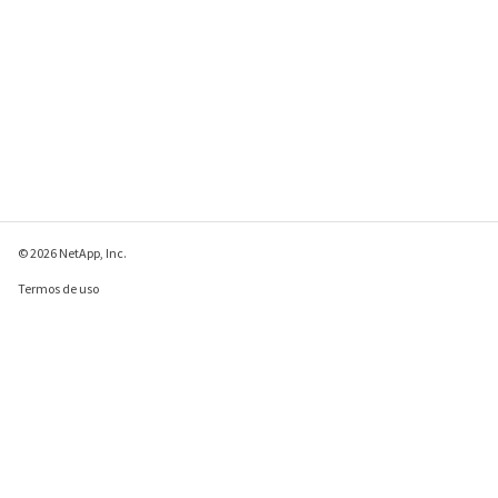
© 2026 NetApp, Inc.
Termos de uso
Política de privacidade
Política de cookies
Configurações de
cookies
Enviar comentários sobre esta página