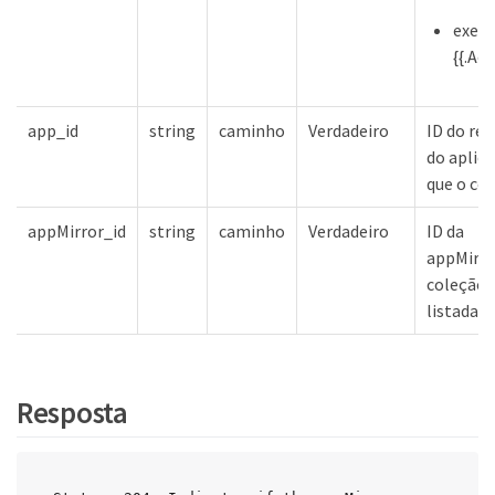
exem
{{.Ac
app_id
string
caminho
Verdadeiro
ID do rec
do aplica
que o co
appMirror_id
string
caminho
Verdadeiro
ID da
appMirro
coleção a
listada
Resposta