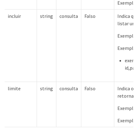
Exemplos
incluir
string
consulta
Falso
Indica qu
listar um
Exemplos 
Exemplos
exemp
id,pa
limite
string
consulta
Falso
Indica o 
retornado
Exemplos 
Exemplos