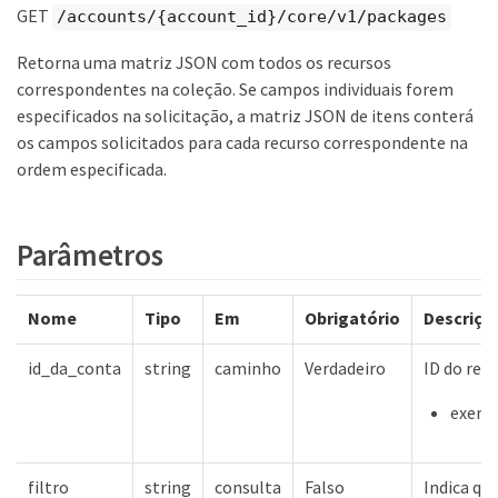
GET
/accounts/{account_id}/core/v1/packages
Retorna uma matriz JSON com todos os recursos
correspondentes na coleção. Se campos individuais forem
especificados na solicitação, a matriz JSON de itens conterá
os campos solicitados para cada recurso correspondente na
ordem especificada.
Parâmetros
Nome
Tipo
Em
Obrigatório
Descriçã
id_da_conta
string
caminho
Verdadeiro
ID do rec
exempl
filtro
string
consulta
Falso
Indica qu