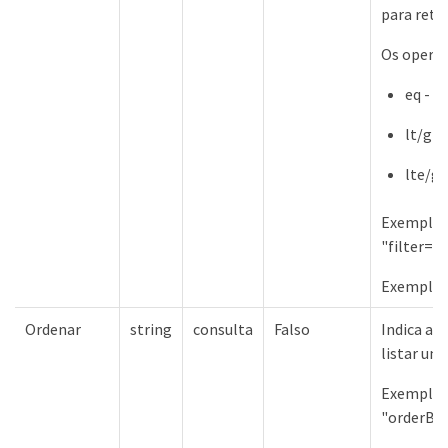
para reto
Os operad
eq - I
lt/gt 
lte/gt
Exemplo 
"filter=
Exemplos 
Ordenar
string
consulta
Falso
Indica a 
listar um
Exemplos
"orderB