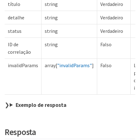
título
string
Verdadeiro
detalhe
string
Verdadeiro
status
string
Verdadeiro
ID de
string
Falso
correlação
invalidParams
array[
"invalidParams"
]
Falso
Lis
pa
de
in
Exemplo de resposta
Resposta