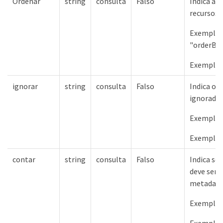
Ordenar
string
consulta
Falso
Indica a 
recursos 
Exemplos
"orderB
Exemplos
ignorar
string
consulta
Falso
Indica o 
ignorados
Exemplos 
Exemplos
contar
string
consulta
Falso
Indica se
deve ser 
metadado
Exemplos