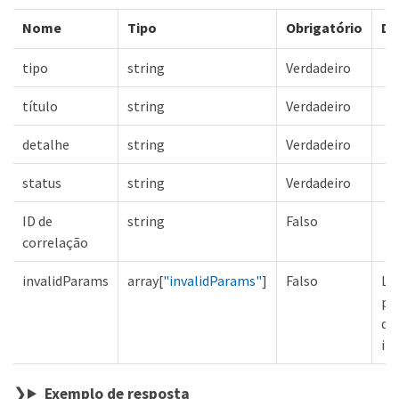
Nome
Tipo
Obrigatório
De
tipo
string
Verdadeiro
título
string
Verdadeiro
detalhe
string
Verdadeiro
status
string
Verdadeiro
ID de
string
Falso
correlação
invalidParams
array[
"invalidParams"
]
Falso
Lis
pa
de
in
Exemplo de resposta