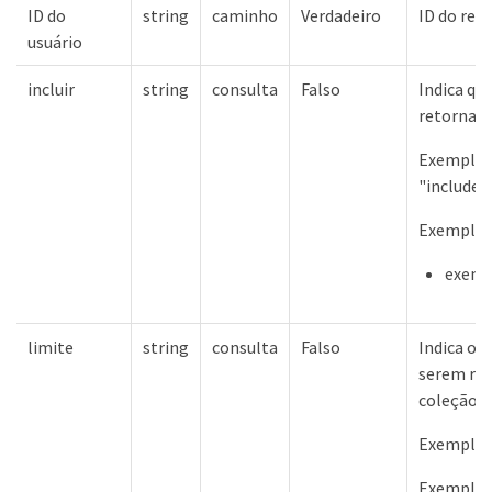
ID do
string
caminho
Verdadeiro
ID do rec
usuário
incluir
string
consulta
Falso
Indica qu
retornado
Exemplos 
"include
Exemplos
exempl
limite
string
consulta
Falso
Indica o 
serem ret
coleção.
Exemplos 
Exemplos