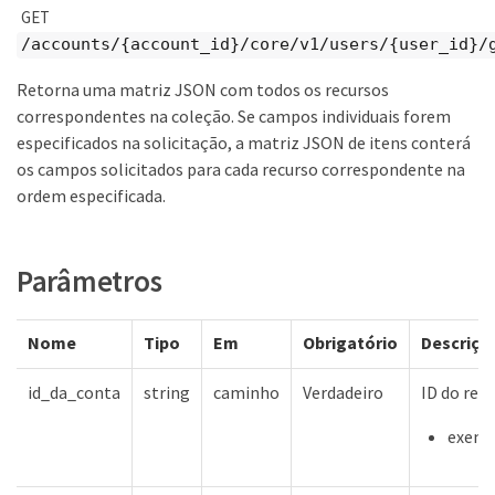
GET
/accounts/{account_id}/core/v1/users/{user_id}/
Retorna uma matriz JSON com todos os recursos
correspondentes na coleção. Se campos individuais forem
especificados na solicitação, a matriz JSON de itens conterá
os campos solicitados para cada recurso correspondente na
ordem especificada.
Parâmetros
Nome
Tipo
Em
Obrigatório
Descriçã
id_da_conta
string
caminho
Verdadeiro
ID do rec
exempl