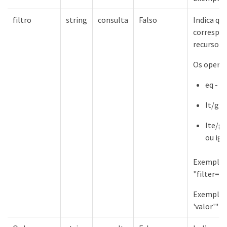
filtro
string
consulta
Falso
Indica qu
correspon
recurso a
Os operad
eq - I
lt/gt 
lte/gt
ou igu
Exemplo 
"filter=
Exemplos
'valor'"