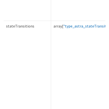
stateTransitions
array[
"type_astra_stateTransiti