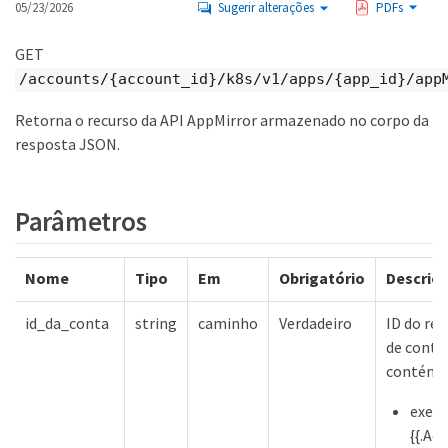
05/23/2026
Sugerir alterações
PDFs
GET
/accounts/{account_id}/k8s/v1/apps/{app_id}/app
Retorna o recurso da API AppMirror armazenado no corpo da
resposta JSON.
Parâmetros
Nome
Tipo
Em
Obrigatório
Descriç
id_da_conta
string
caminho
Verdadeiro
ID do rec
de conta
contém
exem
{{.Ac