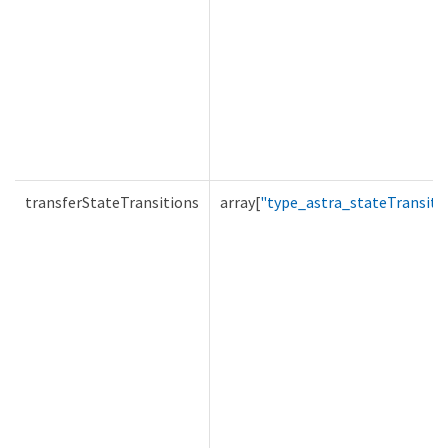
transferStateTransitions
array[
"type_astra_stateTransiti