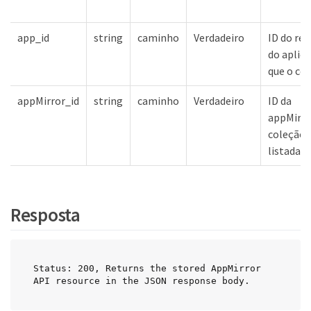
app_id
string
caminho
Verdadeiro
ID do rec
do aplica
que o co
appMirror_id
string
caminho
Verdadeiro
ID da
appMirro
coleção a
listada
Resposta
Status: 200, Returns the stored AppMirror 
API resource in the JSON response body.