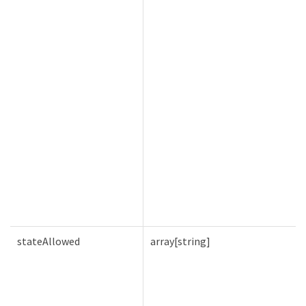
stateAllowed
array[string]