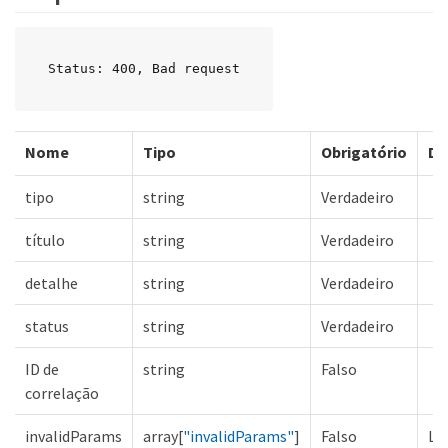
Status: 400, Bad request
Nome
Tipo
Obrigatório
De
tipo
string
Verdadeiro
título
string
Verdadeiro
detalhe
string
Verdadeiro
status
string
Verdadeiro
ID de
string
Falso
correlação
invalidParams
array[
"invalidParams"
]
Falso
Lis