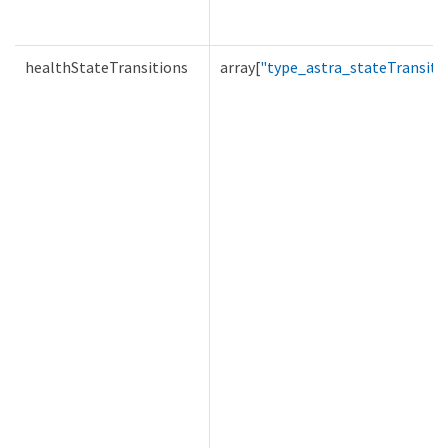
healthStateTransitions
array[
"type_astra_stateTransiti