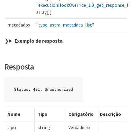
"executionHookOverride_1.0_get_response_bo
array[]]
metadados
"type_astra_metadata_list"
Exemplo de resposta
Resposta
Status: 401, Unauthorized
Nome
Tipo
Obrigatório
Descrição
tipo
string
Verdadeiro