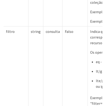
coleção.
Exemplos 
Exemplos
filtro
string
consulta
Falso
Indica qu
correspon
recurso a
Os operad
eq - I
lt/gt 
lte/gt
ou igu
Exemplo 
"filter=