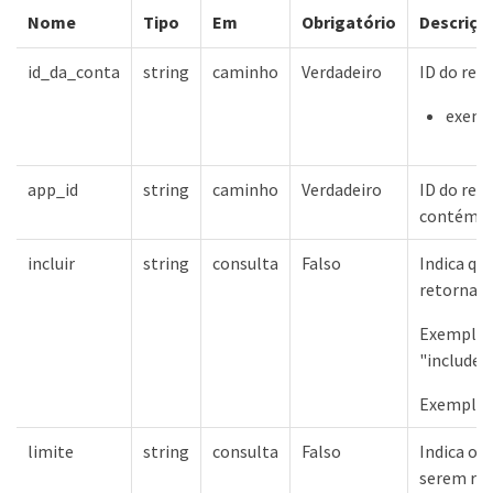
Nome
Tipo
Em
Obrigatório
Descriçã
id_da_conta
string
caminho
Verdadeiro
ID do rec
exempl
app_id
string
caminho
Verdadeiro
ID do recu
contém
incluir
string
consulta
Falso
Indica qu
retornado
Exemplos 
"include
Exemplos
limite
string
consulta
Falso
Indica o 
serem ret