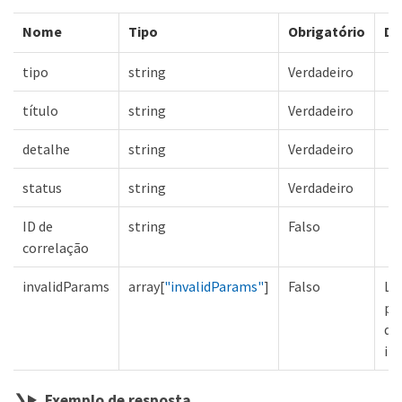
Nome
Tipo
Obrigatório
De
tipo
string
Verdadeiro
título
string
Verdadeiro
detalhe
string
Verdadeiro
status
string
Verdadeiro
ID de
string
Falso
correlação
invalidParams
array[
"invalidParams"
]
Falso
Lis
pa
de
in
Exemplo de resposta