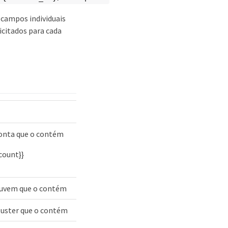
campos individuais
icitados para cada
conta que o contém
count}}
 nuvem que o contém
cluster que o contém