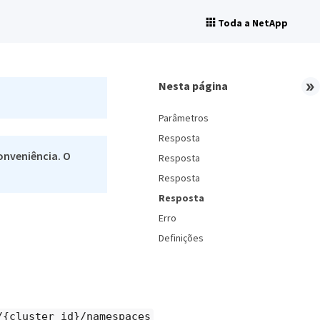
Toda a NetApp
Nesta página
Parâmetros
Resposta
onveniência. O
Resposta
Resposta
Resposta
Erro
Definições
/{cluster_id}/namespaces