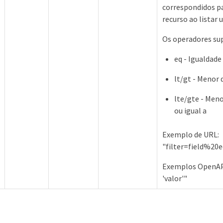
correspondidos p
recurso ao listar
Os operadores su
eq - Igualdade
lt/gt - Menor 
lte/gte - Meno
ou igual a
Exemplo de URL:
"filter=field%2
Exemplos OpenAP
'valor'"