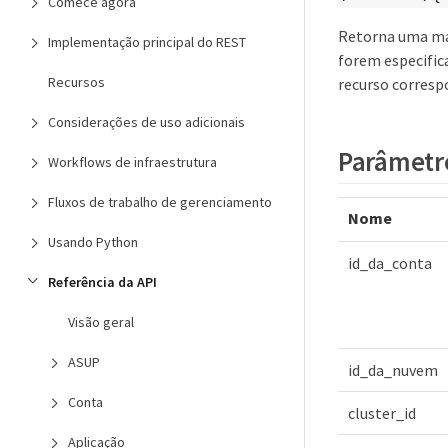
Comece agora
Retorna uma mat
Implementação principal do REST
forem especific
Recursos
recurso corresp
Considerações de uso adicionais
Parâmetr
Workflows de infraestrutura
Fluxos de trabalho de gerenciamento
Nome
Usando Python
id_da_conta
Referência da API
Visão geral
ASUP
id_da_nuvem
Conta
cluster_id
Aplicação