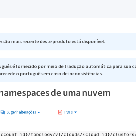
rsão mais recente deste produto está disponível.
uguês é fornecido por meio de tradução automática para sua c
 precede o português em caso de inconsistências.
s namespaces de uma nuvem
Sugerir alterações
PDFs
account_id}/topology/v1/clouds/{cloud_id}/clusters