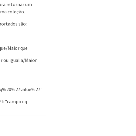
ara retornar um
 uma coleção.
portados são:
que/Maior que
r ou igual a/Maior
0eq%20%27value%27"
I: "campo eq