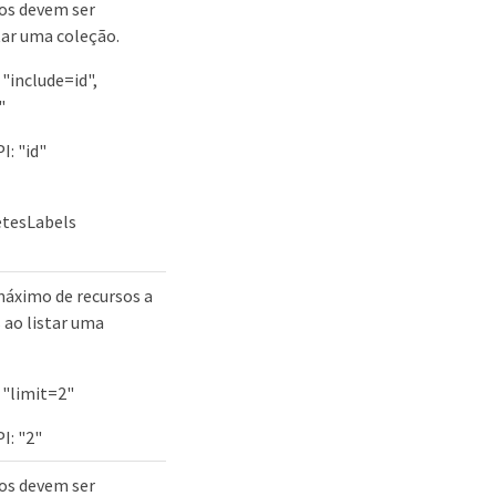
os devem ser
tar uma coleção.
"include=id",
"
: "id"
tesLabels
máximo de recursos a
 ao listar uma
 "limit=2"
: "2"
os devem ser