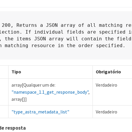
 200, Returns a JSON array of all matching res
lection. If individual fields are specified in
, the items JSON array will contain the fields
h matching resource in the order specified.
Tipo
Obrigatório
array[Qualquer um de:
Verdadeiro
"namespace_1.1_get_response_body"
,
array[]]
"type_astra_metadata_list"
Verdadeiro
de resposta