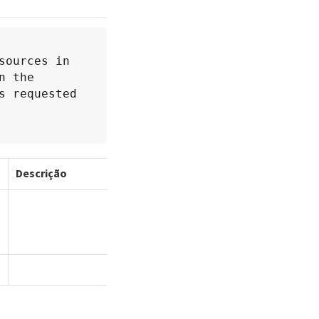
ources in 
 the 
 requested 
Descrição