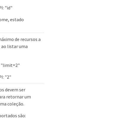
: "id"
nome, estado
máximo de recursos a
 ao listar uma
 "limit=2"
: "2"
os devem ser
ara retornar um
 uma coleção.
portados são: