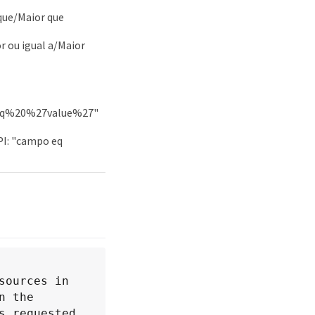
que/Maior que
r ou igual a/Maior
0eq%20%27value%27"
I: "campo eq
ources in 
 the 
 requested 