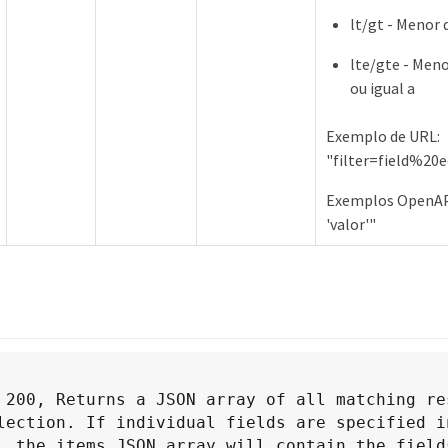
lt/gt - Menor 
lte/gte - Meno
ou igual a
Exemplo de URL:
"filter=field%2
Exemplos OpenAP
'valor'"
 200, Returns a JSON array of all matching res
lection. If individual fields are specified in
, the items JSON array will contain the fields