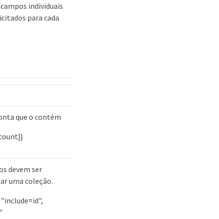
campos individuais
icitados para cada
conta que o contém
count}}
os devem ser
tar uma coleção.
"include=id",
"