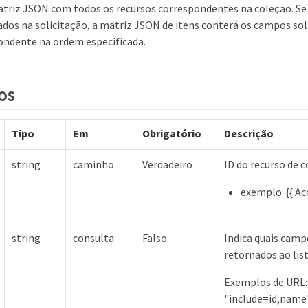
riz JSON com todos os recursos correspondentes na coleção. Se 
ados na solicitação, a matriz JSON de itens conterá os campos sol
ondente na ordem especificada.
os
Tipo
Em
Obrigatório
Descrição
string
caminho
Verdadeiro
ID do recurso de 
exemplo: {{.Ac
string
consulta
Falso
Indica quais camp
retornados ao lis
Exemplos de URL: 
"include=id,name