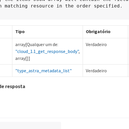
h matching resource in the order specified.
Tipo
Obrigatório
array[Qualquer um de:
Verdadeiro
"cloud_1.1_get_response_body"
,
array[]]
"type_astra_metadata_list"
Verdadeiro
de resposta