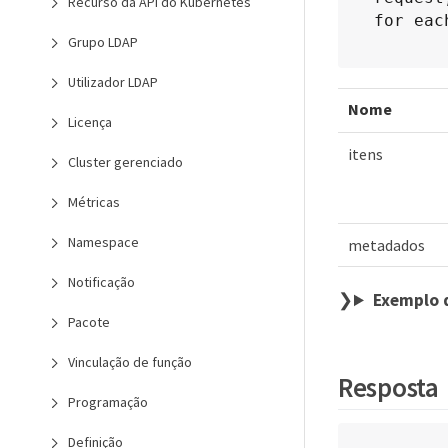
Recurso da API do Kubernetes
for eac
Grupo LDAP
Utilizador LDAP
Nome
Licença
itens
Cluster gerenciado
Métricas
Namespace
metadados
Notificação
Exemplo 
Pacote
Vinculação de função
Resposta
Programação
Definição