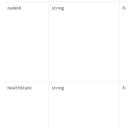
nodeId
string
Fal
healthState
string
Fal