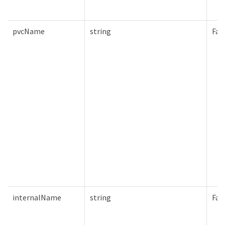
pvcName
string
Fal
internalName
string
Fal