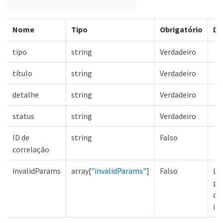
Nome
Tipo
Obrigatório
De
tipo
string
Verdadeiro
título
string
Verdadeiro
detalhe
string
Verdadeiro
status
string
Verdadeiro
ID de
string
Falso
correlação
invalidParams
array[
"invalidParams"
]
Falso
Lis
pa
de
in