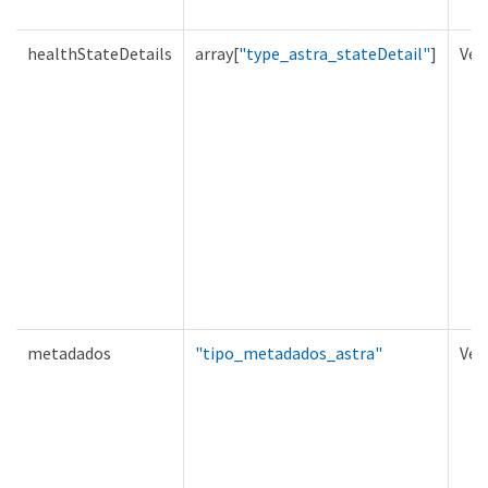
healthStateDetails
array[
"type_astra_stateDetail"
]
Ver
metadados
"tipo_metadados_astra"
Ver