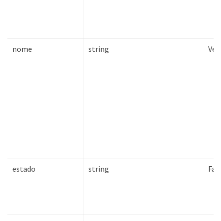
nome
string
Ver
estado
string
Fal