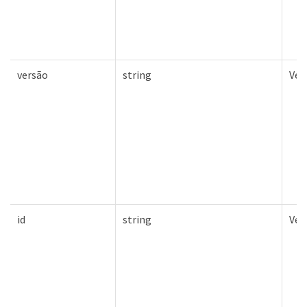
versão
string
Ver
id
string
Ver