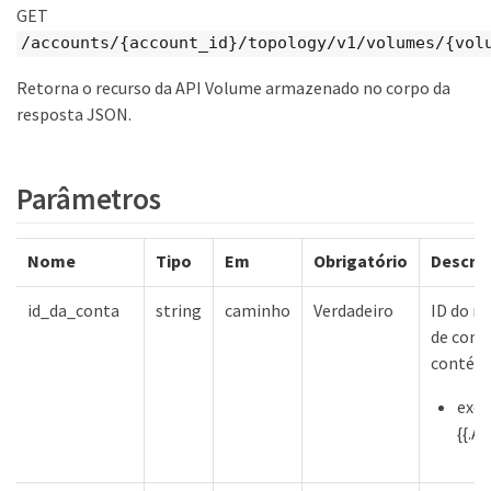
GET
/accounts/{account_id}/topology/v1/volumes/{vol
Retorna o recurso da API Volume armazenado no corpo da
resposta JSON.
Parâmetros
Nome
Tipo
Em
Obrigatório
Descri
id_da_conta
string
caminho
Verdadeiro
ID do re
de cont
contém
exe
{{.A