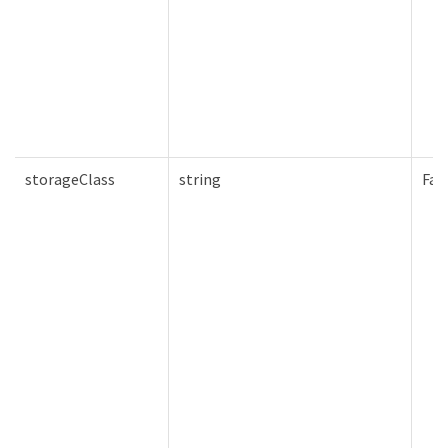
storageClass
string
Fal