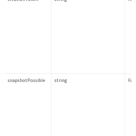
snapshotPossible
string
Fal