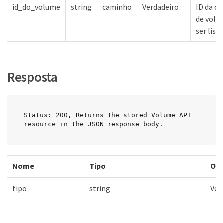
id_do_volume
string
caminho
Verdadeiro
ID da c
de volu
ser list
Resposta
Status: 200, Returns the stored Volume API 
resource in the JSON response body.
Nome
Tipo
Obr
tipo
string
Ver