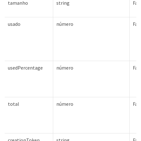
tamanho
string
Fal
usado
número
Fal
usedPercentage
número
Fal
total
número
Fal
creationToken
string
Fal