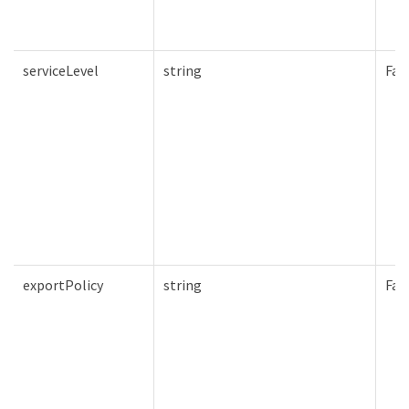
serviceLevel
string
Fal
exportPolicy
string
Fal